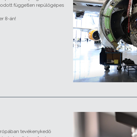
sodott független repülőgépes
r 8-án!
Európában tevékenykedő