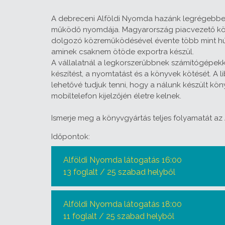
A debreceni Alföldi Nyomda hazánk legrégebbe
működő nyomdája. Magyarország piacvezető kö
dolgozó közreműködésével évente több mint hús
aminek csaknem ötöde exportra készül.
A vállalatnál a legkorszerűbbnek számítógépek
készítést, a nyomtatást és a könyvek kötését. A 
lehetővé tudjuk tenni, hogy a nálunk készült köny
mobiltelefon kijelzőjén életre kelnek.
Ismerje meg a könyvgyártás teljes folyamatát az
Időpontok:
Alföldi Nyomda látogatás 16:00
13 foglalt / 25 szabad helyből
Alföldi Nyomda látogatás 18:00
11 foglalt / 25 szabad helyből