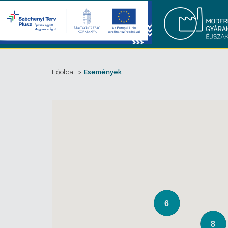
Főoldal
>
Események
6
8