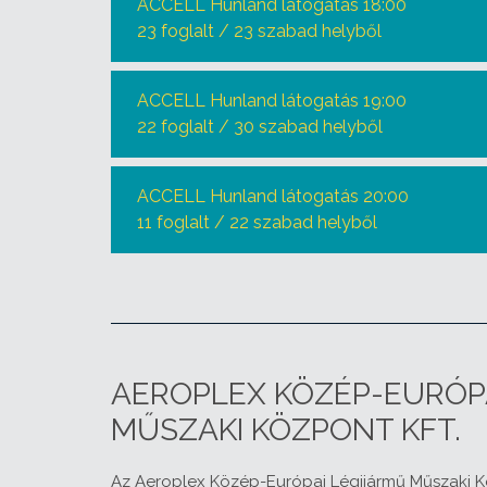
ACCELL Hunland látogatás 18:00
23 foglalt / 23 szabad helyből
ACCELL Hunland látogatás 19:00
22 foglalt / 30 szabad helyből
ACCELL Hunland látogatás 20:00
11 foglalt / 22 szabad helyből
AEROPLEX KÖZÉP-EURÓP
MŰSZAKI KÖZPONT KFT.
Az Aeroplex Közép-Európai Légijármű Műszaki Kö