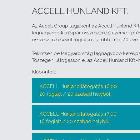
ACCELL HUNLAND KFT.
Az Accell Group tagjaként az Accell Hunland Kft
legnagyobb kerékpár összeszerelő üzeme - pr
összeszerelésével foglalkozik több, mint 20 éve.
Tekintsen be Magyarország legnagyobb kerékpá
Tószegen, látogasson el az Accell Hunland Kft.-
Időpontok:
ACCELL Hunland látogatás 16:00
20 foglalt / 20 szabad helyből
ACCELL Hunland látogatás 17:00
16 foglalt / 20 szabad helyből