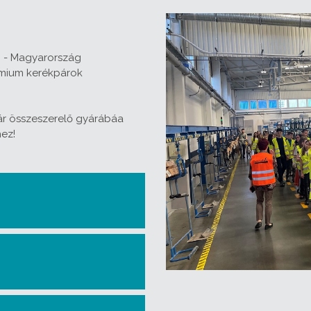
. - Magyarország
émium kerékpárok
r összeszerelő gyárábáa
hez!