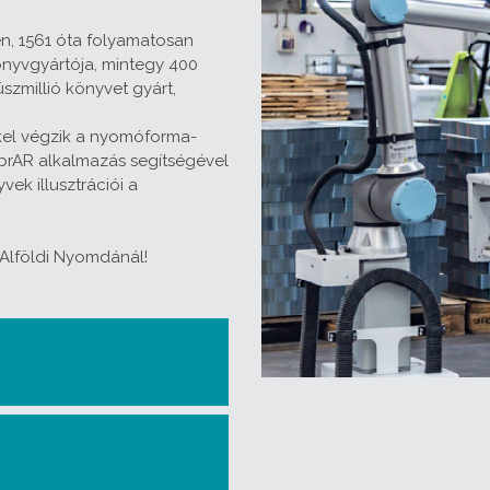
n, 1561 óta folyamatosan
nyvgyártója, mintegy 400
zmillió könyvet gyárt,
kel végzik a nyomóforma-
librAR alkalmazás segítségével
vek illusztrációi a
 Alföldi Nyomdánál!