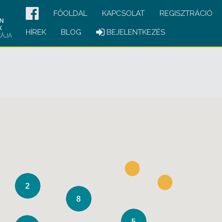
FŐOLDAL
KAPCSOLAT
REGISZTRÁCIÓ
HÍREK
BLOG
BEJELENTKEZÉS
2
8
5