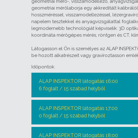
geometriai mérő-, visszamodellező, anyagvizsgál
geometriai mérőlaborja egy akkreditált kalibráló
hosszméréssel, visszamodellezéssel, lézergravíro
napelem tesztekkel és anyagvizsgálattal foglalk
legmodernebb technológiát képviselik: 3D optika
koordináta mérőgépes mérés, röntgen és CT, klí
Látogasson el Ön is személyes az ALAP INSPEK
be hozott alkatrészeit vagy gravíroztasson emlé
Időpontok:
ALAP INSPEKTOR látogatás 16:00
6 foglalt / 15 szabad helyből
ALAP INSPEKTOR látogatás 17:00
0 foglalt / 15 szabad helyből
ALAP INSPEKTOR látogatás 18:00