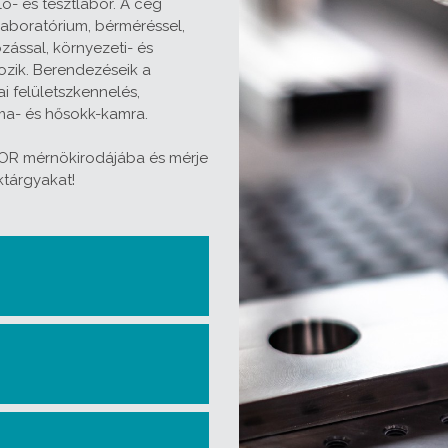
ó- és tesztlabor. A cég
laboratórium, bérméréssel,
zással, környezeti- és
ozik. Berendezéseik a
i felületszkennelés,
ma- és hősokk-kamra.
TOR mérnökirodájába és mérje
ktárgyakat!