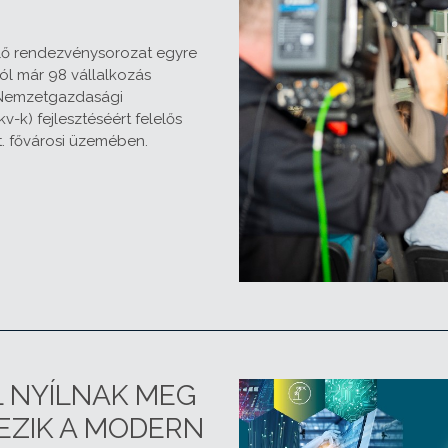
élő rendezvénysorozat egyre
ól már 98 vállalkozás
 Nemzetgazdasági
v-k) fejlesztéséért felelős
t. fővárosi üzemében.
 NYÍLNAK MEG
EZIK A MODERN