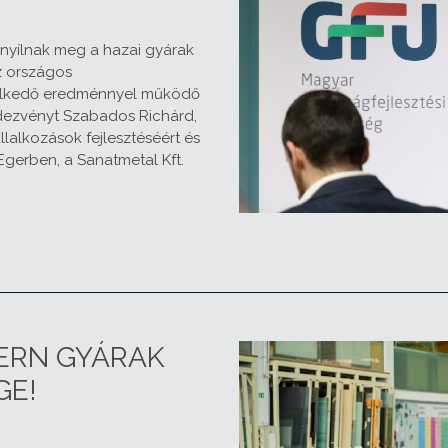
nyílnak meg a hazai gyárak
z országos
elkedő eredménnyel működő
dezvényt Szabados Richárd,
lalkozások fejlesztéséért és
 Egerben, a Sanatmetal Kft.
DERN GYÁRAK
GE!