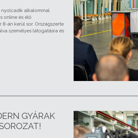
 nyolcadik alkalommal
 online és élő
 8-án kerül sor. Országszerte
álva személyes látogatásra és
DERN GYÁRAK
SOROZAT!