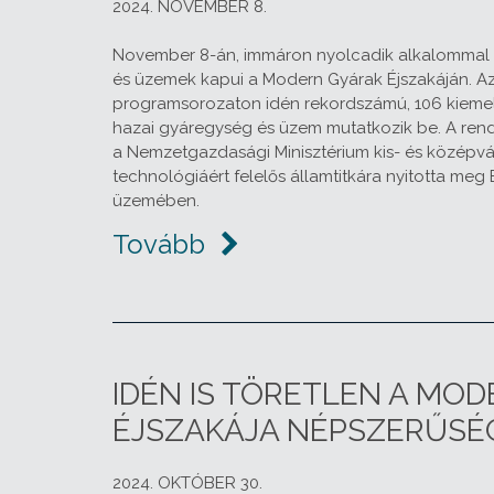
2024. NOVEMBER 8.
November 8-án, immáron nyolcadik alkalommal 
és üzemek kapui a Modern Gyárak Éjszakáján. A
programsorozaton idén rekordszámú, 106 kiem
hazai gyáregység és üzem mutatkozik be. A ren
a Nemzetgazdasági Minisztérium kis- és középvál
technológiáért felelős államtitkára nyitotta meg
üzemében.
Tovább
IDÉN IS TÖRETLEN A MO
ÉJSZAKÁJA NÉPSZERŰSÉ
2024. OKTÓBER 30.