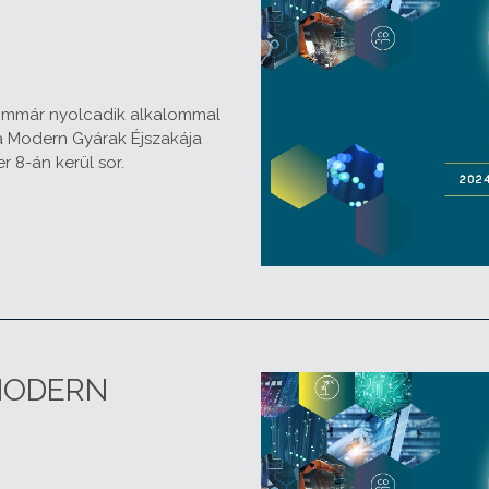
immár nyolcadik alkalommal
a Modern Gyárak Éjszakája
 8-án kerül sor.
 MODERN