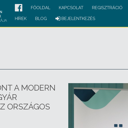
FŐOLDAL
KAPCSOLAT
REGISZTRÁCIÓ
HÍREK
BLOG
BEJELENTKEZÉS
ÖNT A MODERN
GYÁR
AZ ORSZÁGOS