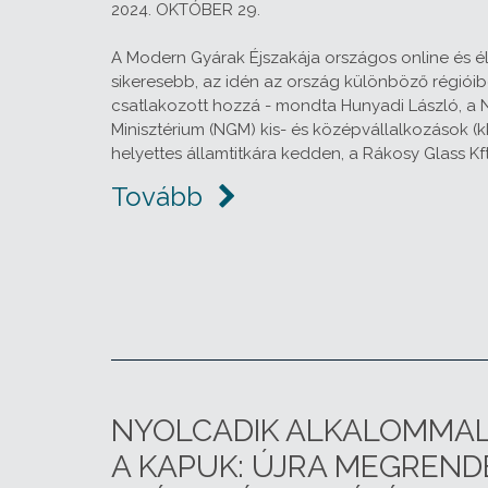
2024. OKTÓBER 29.
A Modern Gyárak Éjszakája országos online és 
sikeresebb, az idén az ország különböző régióib
csatlakozott hozzá - mondta Hunyadi László, a
Minisztérium (NGM) kis- és középvállalkozások (kk
helyettes államtitkára kedden, a Rákosy Glass Kf
Tovább
NYOLCADIK ALKALOMMAL
A KAPUK: ÚJRA MEGREND