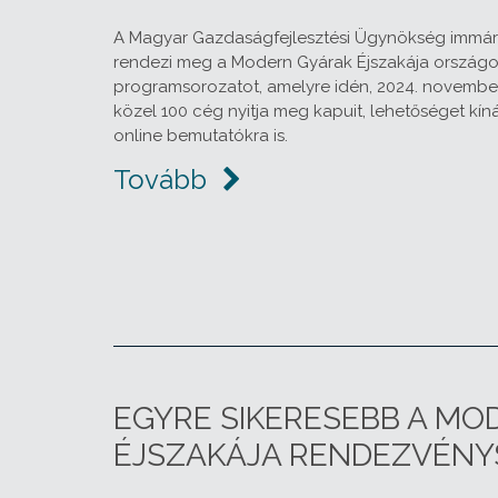
A Magyar Gazdaságfejlesztési Ügynökség immár
rendezi meg a Modern Gyárak Éjszakája országos
programsorozatot, amelyre idén, 2024. november
közel 100 cég nyitja meg kapuit, lehetőséget kín
online bemutatókra is.
Tovább
EGYRE SIKERESEBB A MO
ÉJSZAKÁJA RENDEZVÉNY