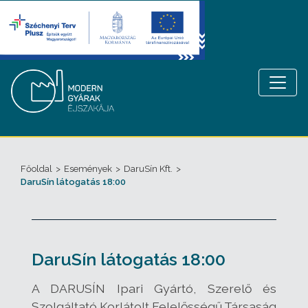
Főoldal
>
Események
>
DaruSín Kft.
>
DaruSín látogatás 18:00
DaruSín látogatás 18:00
A DARUSÍN Ipari Gyártó, Szerelő és
Szolgáltató Korlátolt Felelősségű Társaság