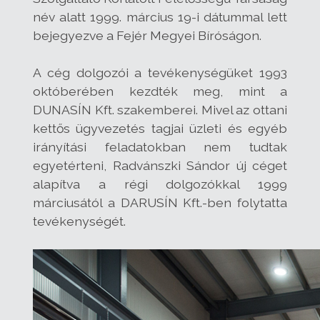
név alatt 1999. március 19-i dátummal lett
bejegyezve a Fejér Megyei Bíróságon.
A cég dolgozói a tevékenységüket 1993
októberében kezdték meg, mint a
DUNASÍN Kft. szakemberei. Mivel az ottani
kettős ügyvezetés tagjai üzleti és egyéb
irányítási feladatokban nem tudtak
egyetérteni, Radvánszki Sándor új céget
alapítva a régi dolgozókkal 1999
márciusától a DARUSÍN Kft.-ben folytatta
tevékenységét.