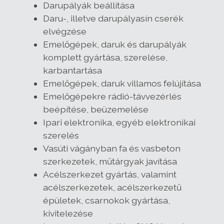
Darupályák beállítása
Daru-, illetve darupályasín cserék
elvégzése
Emelőgépek, daruk és darupályák
komplett gyártása, szerelése,
karbantartása
Emelőgépek, daruk villamos felújítása
Emelőgépekre rádió-távvezérlés
beépítése, beüzemelése
Ipari elektronika, egyéb elektronikai
szerelés
Vasúti vágányban fa és vasbeton
szerkezetek, műtárgyak javítása
Acélszerkezet gyártás, valamint
acélszerkezetek, acélszerkezetű
épületek, csarnokok gyártása,
kivitelezése