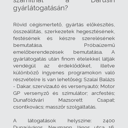
gyárlátogatásán?
Rövid cégismertető, gyártás előkészítés,
összeállítás, szerkezetek hegesztésének,
festésének és készre szerelésének
bemutatása. Próbaüzemű
emelőberendezések bemutatása. A
gyárlátogatás után finom ételekkel látják
vendégül az érdeklődőket, illetve
különböző ingyenes programokon való
részvételre is van lehetőség: Szalai Balázs
- Dakar, szervízautó és versenyautó; Motor
GP versenyző és szimulátor; arcfestés;
Dunaföldvári Mazsorett Csapat;
csontkovács; masszőr szolgáltatás.
A látogatások helyszíne: 2400
Dunaújváros, Neumann János utca 16.