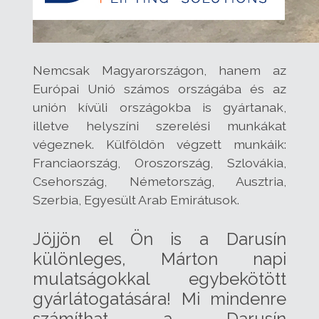
Nemcsak Magyarországon, hanem az
Európai Unió számos országába és az
unión kívüli országokba is gyártanak,
illetve helyszíni szerelési munkákat
végeznek. Külföldön végzett munkáik:
Franciaország, Oroszország, Szlovákia,
Csehország, Németország, Ausztria,
Szerbia, Egyesült Arab Emirátusok.
Jöjjön el Ön is a Darusín
különleges, Márton napi
mulatságokkal egybekötött
gyárlátogatására! Mi mindenre
számíthat a Darusín