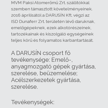
MVM Paksi Atomerőmű Zrt. szállítókkal
szemben támasztott követelményeinek.
2016 áprilisától a DARUSÍN Kft. végzi az
ISD Dunaferr Zrt. területén lévő daruknak,
emelőgépeknek, ezek alkotórészeinek,
tartozékainak és kiszolgáló egységeinek
teljes körű és folyamatos karbantartását.
A DARUSÍN csoport fő
tevékenysége: Emelő-,
anyagmozgató gépek gyártása,
szerelése, beüzemelése;
Acélszerkezetek gyártása,
szerelése.
Tevékenységek: