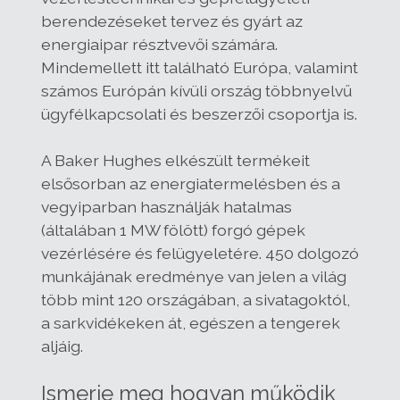
berendezéseket tervez és gyárt az
energiaipar résztvevői számára.
Mindemellett itt található Európa, valamint
számos Európán kívüli ország többnyelvű
ügyfélkapcsolati és beszerzői csoportja is.
A Baker Hughes elkészült termékeit
elsősorban az energiatermelésben és a
vegyiparban használják hatalmas
(általában 1 MW fölött) forgó gépek
vezérlésére és felügyeletére. 450 dolgozó
munkájának eredménye van jelen a világ
több mint 120 országában, a sivatagoktól,
a sarkvidékeken át, egészen a tengerek
aljáig.
Ismerje meg hogyan működik