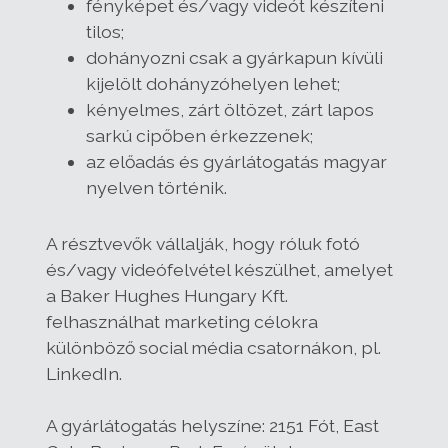
fényképet és/vagy videót készíteni
tilos;
dohányozni csak a gyárkapun kívüli
kijelölt dohányzóhelyen lehet;
kényelmes, zárt öltözet, zárt lapos
sarkú cipőben érkezzenek;
az előadás és gyárlátogatás magyar
nyelven történik.
A résztvevők vállalják, hogy róluk fotó
és/vagy videófelvétel készülhet, amelyet
a Baker Hughes Hungary Kft.
felhasználhat marketing célokra
különböző social média csatornákon, pl.
LinkedIn.
A gyárlátogatás helyszíne: 2151 Fót, East