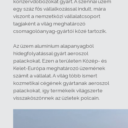
konzervdobozokat gyárt. A szennai üzem
egy száz fős vállalkozással indult, mára
viszont a nemzetközi vállalatcsoport
tagjaként a világ meghatározó
csomagolóanyag-gyártói közé tartozik.
Az üzem alumínium alapanyagból
hidegfolyatással gyárt aeroszol
palackokat. Ezen a területen Közép- és
Kelet-Európa meghatározó üzemének
számít a vállalat. A világ több ismert
kozmetikai cégének gyártanak aeroszol
palackokat, így termékeik világszerte
visszaköszönnek az üzletek polcain.