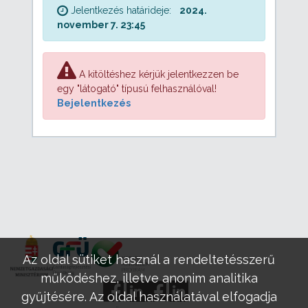
Jelentkezés határideje:
2024.
november 7. 23:45
A kitöltéshez kérjük jelentkezzen be
egy "látogató" típusú felhasználóval!
Bejelentkezés
Az oldal sütiket használ a rendeltetésszerű
működéshez, illetve anonim analitika
gyűjtésére. Az oldal használatával elfogadja