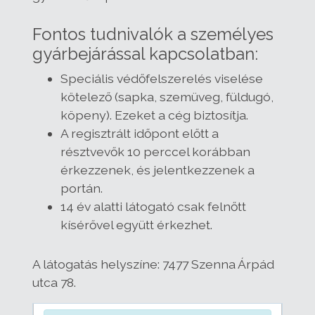
Fontos tudnivalók a személyes
gyárbejárással kapcsolatban:
Speciális védőfelszerelés viselése
kötelező (sapka, szemüveg, füldugó,
köpeny). Ezeket a cég biztosítja.
A regisztrált időpont előtt a
résztvevők 10 perccel korábban
érkezzenek, és jelentkezzenek a
portán.
14 év alatti látogató csak felnőtt
kísérővel együtt érkezhet.
A látogatás helyszíne: 7477 Szenna Árpád
utca 78.