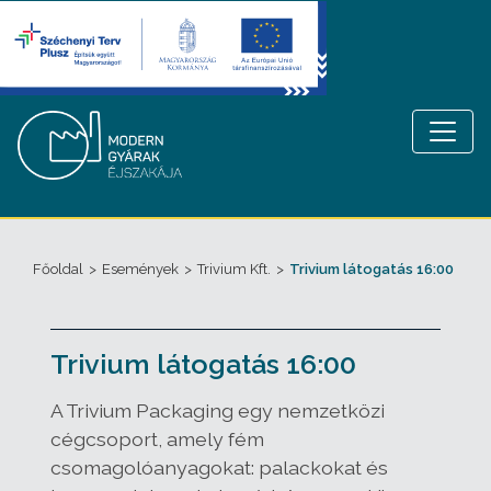
Főoldal
>
Események
>
Trivium Kft.
>
Trivium látogatás 16:00
Trivium látogatás 16:00
A Trivium Packaging egy nemzetközi
cégcsoport, amely fém
csomagolóanyagokat: palackokat és