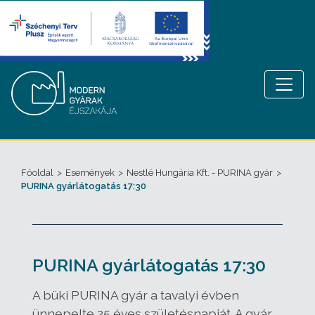
Főoldal
>
Események
>
Nestlé Hungária Kft. - PURINA gyár
>
PURINA gyárlátogatás 17:30
PURINA gyárlátogatás 17:30
A büki PURINA gyár a tavalyi évben
ünnepelte 25 éves születésnapját. A gyár