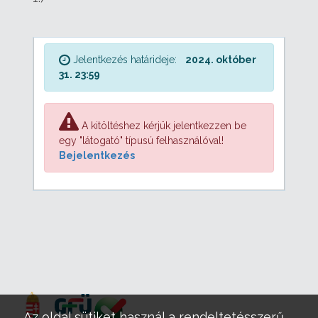
Jelentkezés határideje:
2024. október
31. 23:59
A kitöltéshez kérjük jelentkezzen be
egy "látogató" típusú felhasználóval!
Bejelentkezés
Az oldal sütiket használ a rendeltetésszerű