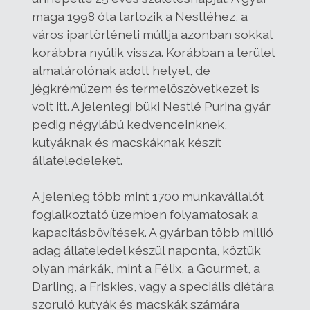
maga 1998 óta tartozik a Nestléhez, a
város ipartörténeti múltja azonban sokkal
korábbra nyúlik vissza. Korábban a terület
almatárolónak adott helyet, de
jégkrémüzem és termelőszövetkezet is
volt itt. A jelenlegi büki Nestlé Purina gyár
pedig négylábú kedvenceinknek,
kutyáknak és macskáknak készít
állateledeleket.
A jelenleg több mint 1700 munkavállalót
foglalkoztató üzemben folyamatosak a
kapacitásbővítések. A gyárban több millió
adag állateledel készül naponta, köztük
olyan márkák, mint a Félix, a Gourmet, a
Darling, a Friskies, vagy a speciális diétára
szoruló kutyák és macskák számára