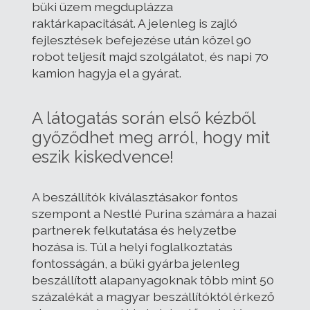
büki üzem megduplázza
raktárkapacitását. A jelenleg is zajló
fejlesztések befejezése után közel 90
robot teljesít majd szolgálatot, és napi 70
kamion hagyja el a gyárat.
A látogatás során első kézből
győződhet meg arról, hogy mit
eszik kiskedvence!
A beszállítók kiválasztásakor fontos
szempont a Nestlé Purina számára a hazai
partnerek felkutatása és helyzetbe
hozása is. Túl a helyi foglalkoztatás
fontosságán, a büki gyárba jelenleg
beszállított alapanyagoknak több mint 50
százalékát a magyar beszállítóktól érkező