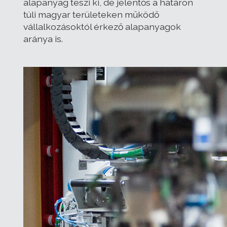
alapanyag teszi ki, de jelentős a határon
túli magyar területeken működő
vállalkozásoktól érkező alapanyagok
aránya is.