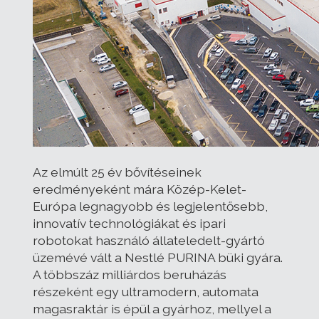
Az elmúlt 25 év bővítéseinek
eredményeként mára Közép-Kelet-
Európa legnagyobb és legjelentősebb,
innovatív technológiákat és ipari
robotokat használó állateledelt-gyártó
üzemévé vált a Nestlé PURINA büki gyára.
A többszáz milliárdos beruházás
részeként egy ultramodern, automata
magasraktár is épül a gyárhoz, mellyel a