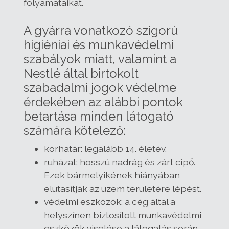
folyamataikat.
A gyárra vonatkozó szigorú
higiéniai és munkavédelmi
szabályok miatt, valamint a
Nestlé által birtokolt
szabadalmi jogok védelme
érdekében az alábbi pontok
betartása minden látogató
számára kötelező:
korhatár: legalább 14. életév.
ruházat: hosszú nadrág és zárt cipő.
Ezek bármelyikének hiányában
elutasítják az üzem területére lépést.
védelmi eszközök: a cég által a
helyszínen biztosított munkavédelmi
eszközök viselése a látogatás során