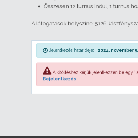
Összesen 12 turnus indul, 1 turnus ho
A látogatások helyszíne: 5126 Jászfénysz
Jelentkezés határideje:
2024. november 5.
A kitöltéshez kérjük jelentkezzen be egy "lá
Bejelentkezés