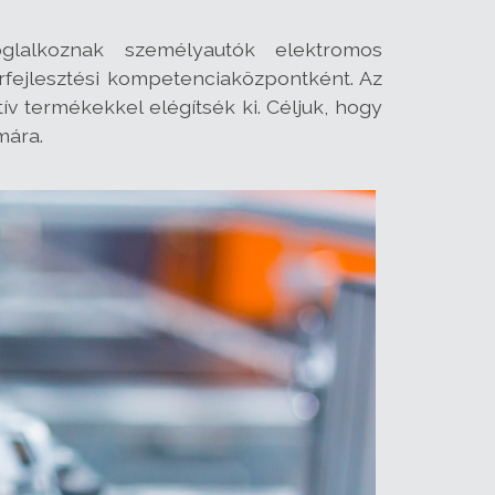
glalkoznak személyautók elektromos
rfejlesztési kompetenciaközpontként. Az
v termékekkel elégítsék ki. Céljuk, hogy
mára.