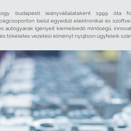
ogy budapesti leányvállalataként 1999 óta fo
cégcsoporton belül egyedüli elektronikai és szoftve
es autógyárak igényeit kiemelkedő minőségű, innovatí
 tökéletes vezetési élményt nyújtson ügyfeleik szá