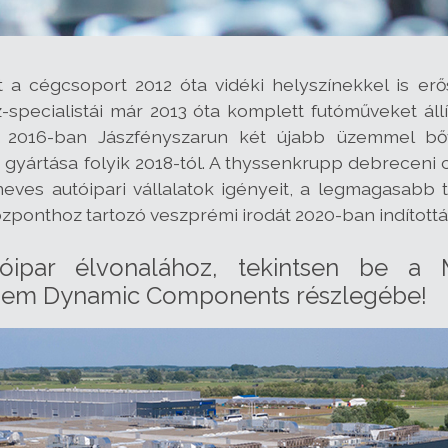
 a cégcsoport 2012 óta vidéki helyszínekkel is erős
specialistái már 2013 óta komplett futóműveket állí
. 2016-ban Jászfényszarun két újabb üzemmel bő
gyártása folyik 2018-tól. A thyssenkrupp debreceni c
 neves autóipari vállalatok igényeit, a legmagasabb
ponthoz tartozó veszprémi irodát 2020-ban indították
tóipar élvonalához, tekintsen be a
üzem Dynamic Components részlegébe!