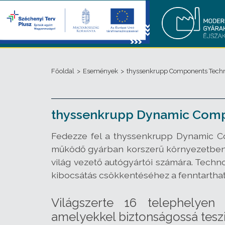
Főoldal
>
Események
>
thyssenkrupp Components Techn
thyssenkrupp Dynamic Compo
Fedezze fel a thyssenkrupp Dynamic Com
működő gyárban korszerű környezetben 
világ vezető autógyártói számára. Techno
kibocsátás csökkentéséhez a fenntarthat
Világszerte 16 telephelyen
amelyekkel biztonságossá tesz