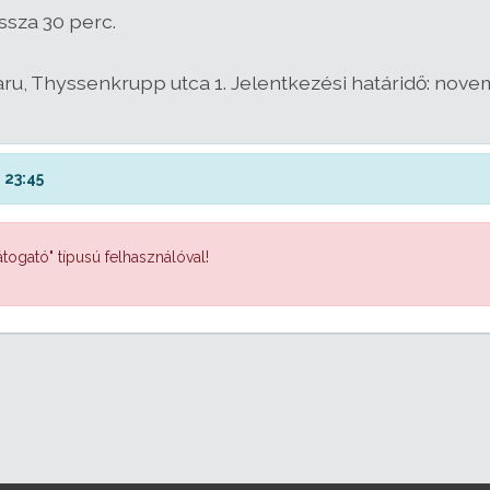
ssza 30 perc.
aru, Thyssenkrupp utca 1. Jelentkezési határidő: nove
 23:45
togató" típusú felhasználóval!