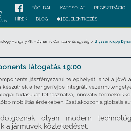
FŐOLDAL
KAPCSOLAT
REGISZTRÁCIÓ
HÍREK
BLOG
BEJELENTKEZÉS
ology Hungary Kft. - Dynamic Components Egység
>
thyssenkrupp Dyna
nents látogatás 19:00
ponents jászfényszarui telephelyét, ahol a jövő aut
készülnek a hengerfejbe integrált vezérműtengelyek
lógiai tudásukat felhasználva, innovatív termékeikk
óbb mobilitás érdekében. Csatlakozzon a globális au
 dolgoznak olyan modern technológi
ik a járművek közlekedését.