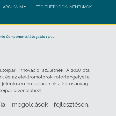
ARCHÍVUM
LETÖLTHETŐ DOKUMENTUMOK
mic Components látogatás 19:00
óipari innovációi születnek! A 2018 óta
 és az elektromotorok rotortengelyei a
el jelentősen hozzájárulnak a károsanyag-
tóipar élvonalához!
ai megoldások fejlesztésén,