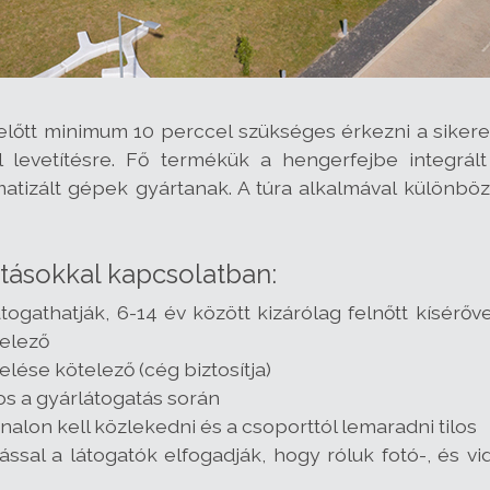
 előtt minimum 10 perccel szükséges érkezni a siker
 levetítésre. Fő termékük a hengerfejbe integrált
atizált gépek gyártanak. A túra alkalmával különböz
tásokkal kapcsolatban:
átogathatják, 6-14 év között kizárólag felnőtt kísérő
telező
lése kötelező (cég biztosítja)
los a gyárlátogatás során
vonalon kell közlekedni és a csoporttól lemaradni tilos
lással a látogatók elfogadják, hogy róluk fotó-, és 