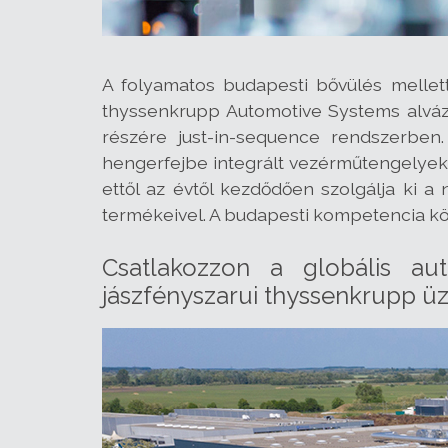
A folyamatos budapesti bővülés mellett
thyssenkrupp Automotive Systems alváz-
részére just-in-sequence rendszerben
hengerfejbe integrált vezérműtengelyek 
ettől az évtől kezdődően szolgálja ki a
termékeivel. A budapesti kompetencia köz
Csatlakozzon a globális au
jászfényszarui thyssenkrupp 