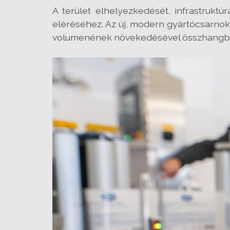
A terület elhelyezkedését, infrastruktúr
eléréséhez. Az új, modern gyártócsarnok 
volumenének növekedésével összhangban