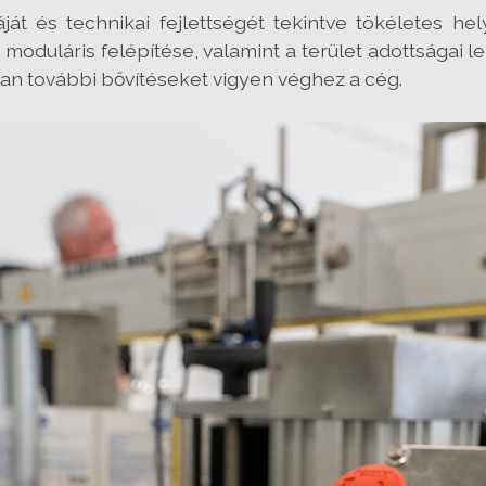
áját és technikai fejlettségét tekintve tökéletes hely
moduláris felépítése, valamint a terület adottságai l
 további bővítéseket vigyen véghez a cég.