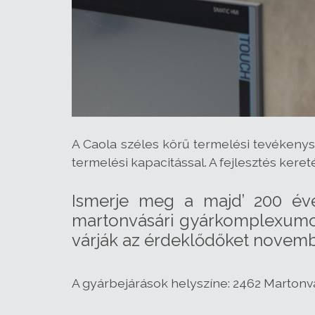
A Caola széles körű termelési tevéken
termelési kapacitással. A fejlesztés kere
Ismerje meg a majd’ 200 éve
martonvásári gyárkomplexumot,
várják az érdeklődőket novemb
A gyárbejárások helyszíne: 2462 Martonvá