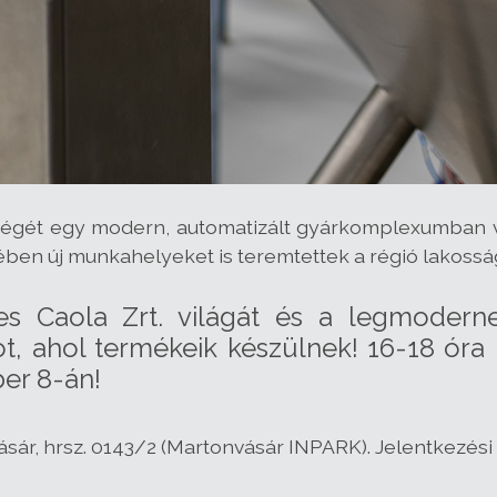
ységét egy modern, automatizált gyárkomplexumban v
tében új munkahelyeket is teremtettek a régió lakossá
s Caola Zrt. világát és a legmoderneb
 ahol termékeik készülnek! 16-18 óra 
er 8-án!
sár, hrsz. 0143/2 (Martonvásár INPARK). Jelentkezési