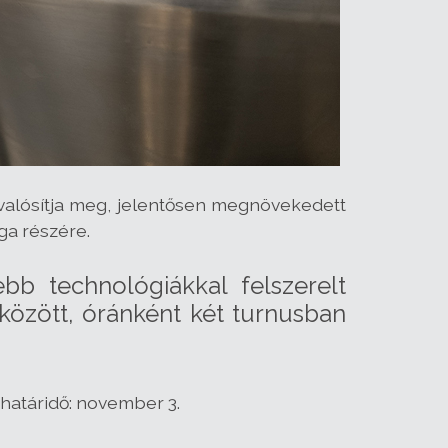
alósítja meg, jelentősen megnövekedett
ga részére.
b technológiákkal felszerelt
között, óránként két turnusban
 határidő: november 3.