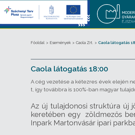
Főoldal
>
Események
>
Caola Zrt.
>
Caola látogatás 18
Caola látogatás 18:00
A cég vezetése a kétezres évek elején ne
t, így továbbra is 100%-ban magyar tulajd
Az új tulajdonosi struktúra ú
keretében egy zöldmezős beru
Inpark Martonvásár ipari parkb