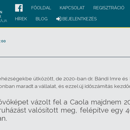
FŐOLDAL
KAPCSOLAT
REGISZTRÁCIÓ
HÍREK
BLOG
BEJELENTKEZÉS
:00
hézségekbe ütközött, de 2020-ban dr. Bándi Imre és be
onban maradt a vállalat, és ezzel új időszámítás kezdőd
j jövőképet vázolt fel a Caola majdnem 
házást valósított meg, felépítve egy 
an.