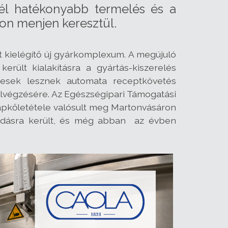
nél hatékonyabb termelés és a
on menjen keresztül.
kielégítő új gyárkomplexum. A megújuló
rült kialakításra a gyártás-kiszerelés
esek lesznek automata receptkövetés
elvégzésére. Az Egészségipari Támogatási
alapkőletétele valósult meg Martonvásáron
tadásra került, és még abban az évben