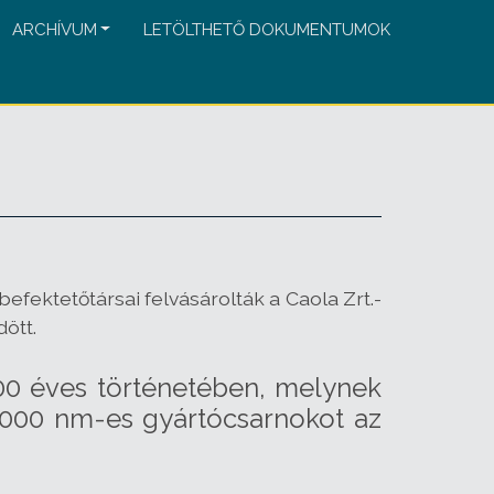
ARCHÍVUM
LETÖLTHETŐ DOKUMENTUMOK
fektetőtársai felvásárolták a Caola Zrt.-
ött.
200 éves történetében, melynek
4000 nm-es gyártócsarnokot az