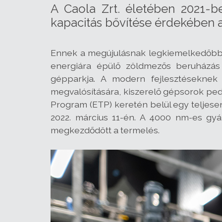
A Caola Zrt. életében 2021-b
kapacitás bővítése érdekében
Ennek a megújulásnak legkiemelkedőbb 
energiára épülő zöldmezős beruházás m
gépparkja. A modern fejlesztésekne
megvalósítására, kiszerelő gépsorok ped
Program (ETP) keretén belül egy teljesen
2022. március 11-én. A 4000 nm-es gy
megkezdődött a termelés.