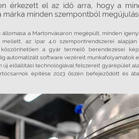
en érkezett el az idő arra, hogy a mi
 a márka minden szempontból megújulás
állomása a Martonvásáron megépült, minden igényt 
ellett, az Ipar 4.0 szempontrendszerei alapján ke
k köszönhetően a gyár termelő berendezései kép
ig automatizált software vezérelt munkafolyamatok 
 új előállítási technológiával felszerelt gyárépület 
ártócsarnok építése 2023 őszén befejeződött és á