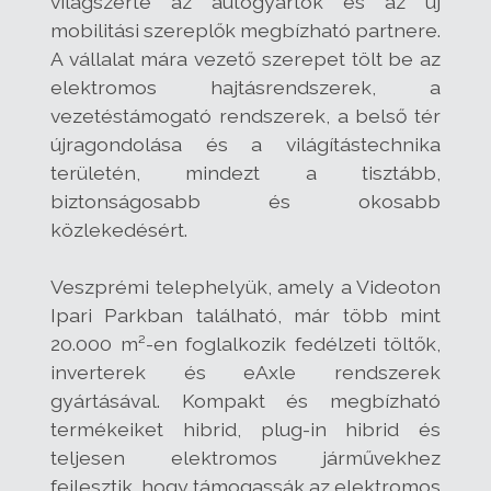
világszerte az autógyártók és az új
mobilitási szereplők megbízható partnere.
A vállalat mára vezető szerepet tölt be az
elektromos hajtásrendszerek, a
vezetéstámogató rendszerek, a belső tér
újragondolása és a világítástechnika
területén, mindezt a tisztább,
biztonságosabb és okosabb
közlekedésért.
Veszprémi telephelyük, amely a Videoton
Ipari Parkban található, már több mint
20.000 m²-en foglalkozik fedélzeti töltők,
inverterek és eAxle rendszerek
gyártásával. Kompakt és megbízható
termékeiket hibrid, plug-in hibrid és
teljesen elektromos járművekhez
fejlesztik, hogy támogassák az elektromos