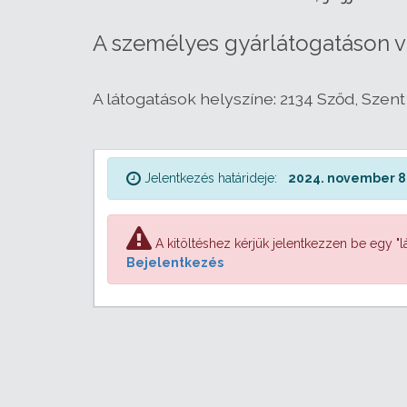
A személyes gyárlátogatáson val
A látogatások helyszíne: 2134 Sződ, Szent I
Jelentkezés határideje:
2024. november 8.
A kitöltéshez kérjük jelentkezzen be egy "lá
Bejelentkezés