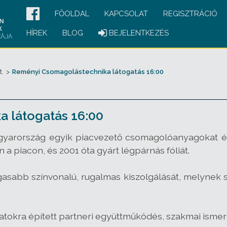
FŐOLDAL
KAPCSOLAT
REGISZTRÁCIÓ
HÍREK
BLOG
BEJELENTKEZÉS
t.
>
Reményi Csomagolástechnika látogatás 16:00
 látogatás 16:00
gyarország egyik piacvezető csomagolóanyagokat é
n a piacon, és 2001 óta gyárt légpárnás fóliát.
asabb színvonalú, rugalmas kiszolgálását, melynek se
latokra épített partneri együttműködés, szakmai ismer