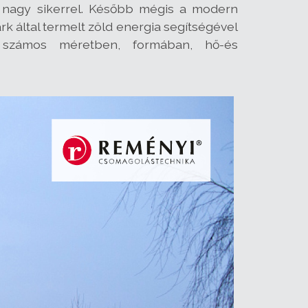
l nagy sikerrel. Később mégis a modern
 által termelt zöld energia segítségével
at számos méretben, formában, hő-és