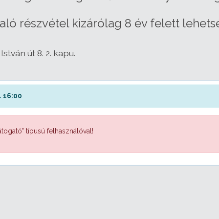
ó részvétel kizárólag 8 év felett lehets
stván út 8. 2. kapu.
 16:00
togató" típusú felhasználóval!