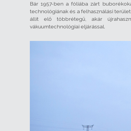
Bár 1957-ben a fóliába zárt buborékok
technológiának és a felhasználási terül
állít elő többrétegű, akár újrahas
vákuumtechnológiai eljárással.