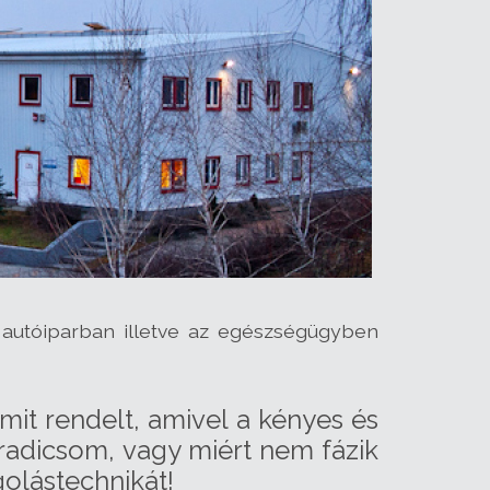
autóiparban illetve az egészségügyben
it rendelt, amivel a kényes és
radicsom, vagy miért nem fázik
golástechnikát!