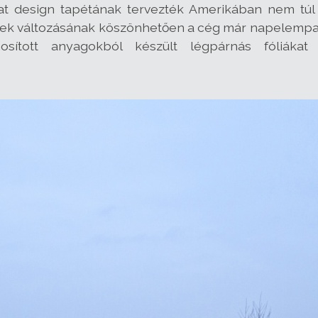
at design tapétának tervezték Amerikában nem tú
etek változásának köszönhetően a cég már napelempark
znosított anyagokból készült légpárnás fóliák