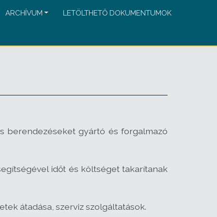
ARCHÍVUM
LETÖLTHETŐ DOKUMENTUMOK
s berendezéseket gyártó és forgalmazó
gítségével időt és költséget takarítanak
etek átadása, szerviz szolgáltatások.