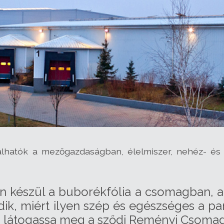
lhatók a mezőgazdaságban, élelmiszer, nehéz- és 
n készül a buborékfólia a csomagban, am
k, miért ilyen szép és egészséges a pa
 és látogassa meg a sződi Reményi Csoma