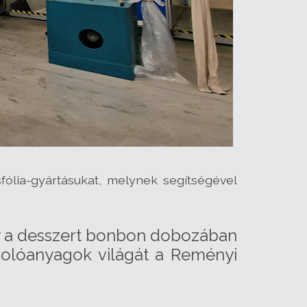
ólia-gyártásukat, melynek segítségével
gy a desszert bonbon dobozában
golóanyagok világát a Reményi