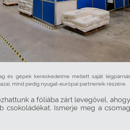
ag és gépek kereskedelme mellett saját légpárnásf
hazai, mind pedig nyugat-európai partnereik részére.
ozhattunk a fóliába zárt levegővel, aho
bb csokoládékat. Ismerje meg a csoma