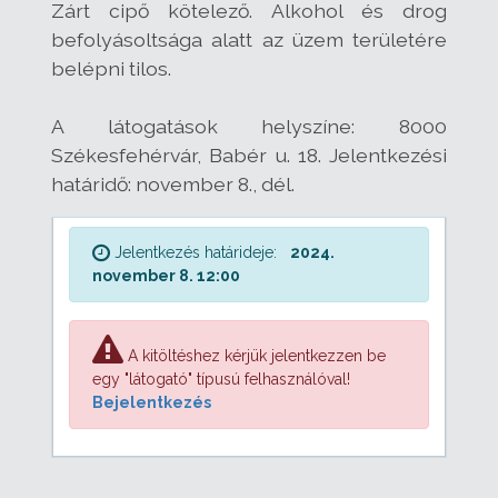
Zárt cipő kötelező. Alkohol és drog
befolyásoltsága alatt az üzem területére
belépni tilos.
A látogatások helyszíne: 8000
Székesfehérvár, Babér u. 18. Jelentkezési
határidő: november 8., dél.
Jelentkezés határideje:
2024.
november 8. 12:00
A kitöltéshez kérjük jelentkezzen be
egy "látogató" típusú felhasználóval!
Bejelentkezés