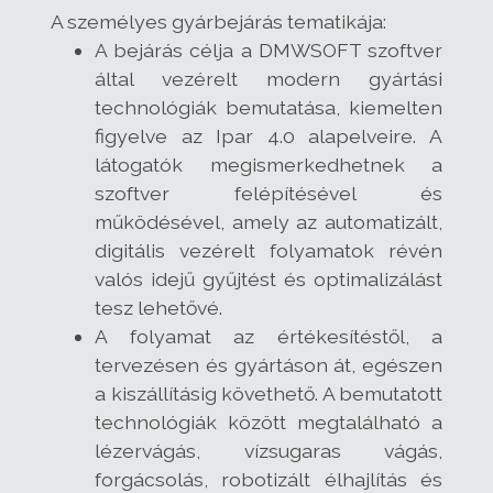
A személyes gyárbejárás tematikája:
A bejárás célja a DMWSOFT szoftver
által vezérelt modern gyártási
technológiák bemutatása, kiemelten
figyelve az Ipar 4.0 alapelveire. A
látogatók megismerkedhetnek a
szoftver felépítésével és
működésével, amely az automatizált,
digitális vezérelt folyamatok révén
valós idejű gyűjtést és optimalizálást
tesz lehetővé.
A folyamat az értékesítéstől, a
tervezésen és gyártáson át, egészen
a kiszállításig követhető. A bemutatott
technológiák között megtalálható a
lézervágás, vízsugaras vágás,
forgácsolás, robotizált élhajlítás és