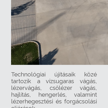
Technológiai újításaik közé
tartozik a vízsugaras vágás,
lézervágás, csőlézer vágás,
hajlítás, hengerlés, valamint
lézerhegesztési és forgácsolási