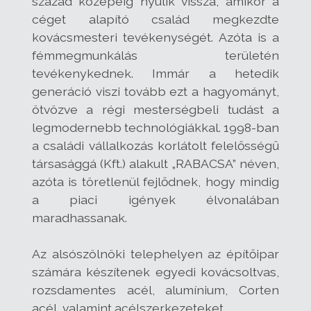
század közepéig nyúlik vissza, amikor a
céget alapító család megkezdte
kovácsmesteri tevékenységét. Azóta is a
fémmegmunkálás területén
tevékenykednek. Immár a hetedik
generáció viszi tovább ezt a hagyományt,
ötvözve a régi mesterségbeli tudást a
legmodernebb technológiákkal. 1998-ban
a családi vállalkozás korlátolt felelősségű
társasággá (Kft.) alakult „RABACSA” néven,
azóta is töretlenül fejlődnek, hogy mindig
a piaci igények élvonalában
maradhassanak.
Az alsószölnöki telephelyen az építőipar
számára készítenek egyedi kovácsoltvas,
rozsdamentes acél, alumínium, Corten
acél, valamint acélszerkezeteket.