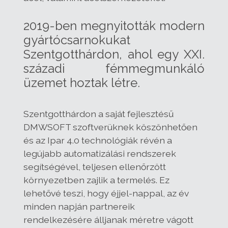
2019-ben megnyitották modern
gyártócsarnokukat
Szentgotthárdon, ahol egy XXI.
századi fémmegmunkáló
üzemet hoztak létre.
Szentgotthárdon a saját fejlesztésű
DMWSOFT szoftverüknek köszönhetően
és az Ipar 4.0 technológiák révén a
legújabb automatizálási rendszerek
segítségével, teljesen ellenőrzött
környezetben zajlik a termelés. Ez
lehetővé teszi, hogy éjjel-nappal, az év
minden napján partnereik
rendelkezésére álljanak méretre vágott