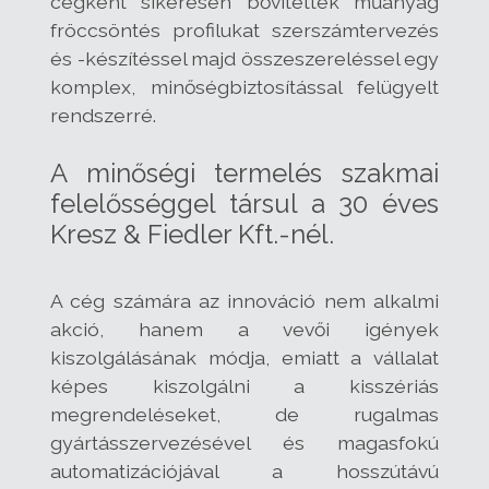
cégként sikeresen bővítették műanyag
fröccsöntés profilukat szerszámtervezés
és -készítéssel majd összeszereléssel egy
komplex, minőségbiztosítással felügyelt
rendszerré.
A minőségi termelés szakmai
felelősséggel társul a 30 éves
Kresz & Fiedler Kft.-nél.
A cég számára az innováció nem alkalmi
akció, hanem a vevői igények
kiszolgálásának módja, emiatt a vállalat
képes kiszolgálni a kisszériás
megrendeléseket, de rugalmas
gyártásszervezésével és magasfokú
automatizációjával a hosszútávú