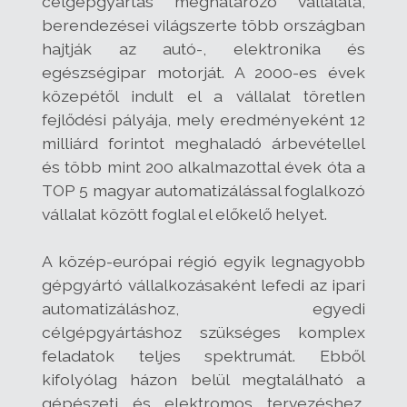
célgépgyártás meghatározó vállalata,
berendezései világszerte több országban
hajtják az autó-, elektronika és
egészségipar motorját. A 2000-es évek
közepétől indult el a vállalat töretlen
fejlődési pályája, mely eredményeként 12
milliárd forintot meghaladó árbevétellel
és több mint 200 alkalmazottal évek óta a
TOP 5 magyar automatizálással foglalkozó
vállalat között foglal el előkelő helyet.
A közép-európai régió egyik legnagyobb
gépgyártó vállalkozásaként lefedi az ipari
automatizáláshoz, egyedi
célgépgyártáshoz szükséges komplex
feladatok teljes spektrumát. Ebből
kifolyólag házon belül megtalálható a
gépészeti és elektromos tervezéshez,