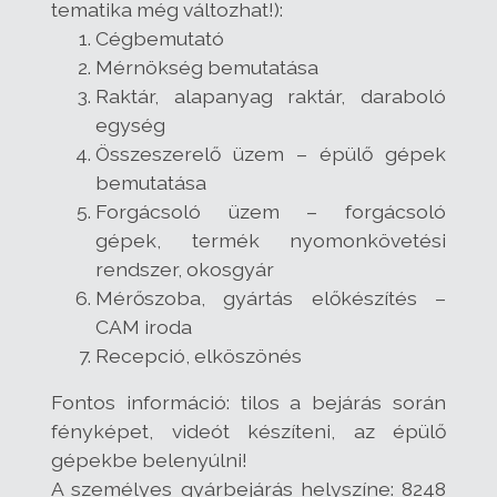
tematika még változhat!):
Cégbemutató
Mérnökség bemutatása
Raktár, alapanyag raktár, daraboló
egység
Összeszerelő üzem – épülő gépek
bemutatása
Forgácsoló üzem – forgácsoló
gépek, termék nyomonkövetési
rendszer, okosgyár
Mérőszoba, gyártás előkészítés –
CAM iroda
Recepció, elköszönés
Fontos információ: tilos a bejárás során
fényképet, videót készíteni, az épülő
gépekbe belenyúlni!
A személyes gyárbejárás helyszíne: 8248