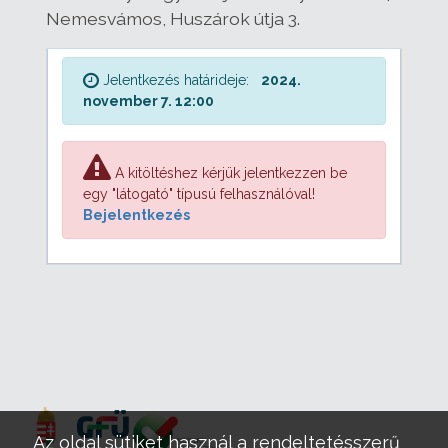
Nemesvámos, Huszárok útja 3.
Jelentkezés határideje:
2024.
november 7. 12:00
A kitöltéshez kérjük jelentkezzen be
egy "látogató" típusú felhasználóval!
Bejelentkezés
Az oldal sütiket használ a rendeltetésszerű