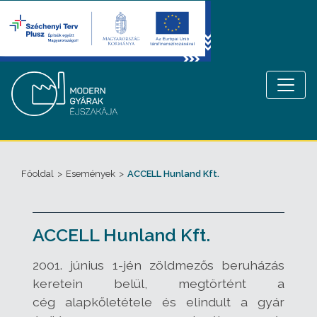
Főoldal
>
Események
>
ACCELL Hunland Kft.
ACCELL Hunland Kft.
2001. június 1-jén zöldmezős beruházás
keretein belül, megtörtént a
cég alapkőletétele és elindult a gyár