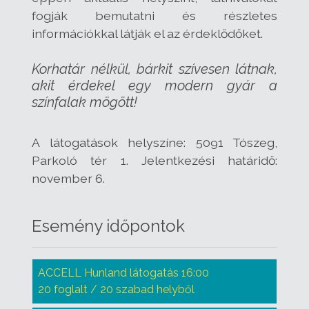
fogják bemutatni és részletes
információkkal látják el az érdeklődőket.
Korhatár nélkül, bárkit szívesen látnak,
akit érdekel egy modern gyár a
színfalak mögött!
A látogatások helyszíne: 5091 Tószeg,
Parkoló tér 1. Jelentkezési határidő:
november 6.
Esemény időpontok
ACCELL Hunland látogatás 16:00
20 foglalt / 20 szabad helyből