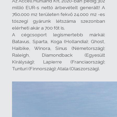
Az Accell Hunland Kft. 2020-ban pedig 302
millió EUR-s nettó árbevételt generált! A
760.000 m2 területen fekvő 24.000 m2 -es
tószegi gyárunk létszáma szezonban
elérheti akár a 700 főt is.
A cégcsoport legismertebb márkái:
Batavus, Sparta, Koga (Hollandia); Ghost,
Haibike, Winora, Sinus (Németország);
Raleigh, Diamondback (Egyesült
Királyság); Lapierre (Franciaország);
Tunturi (Finnország); Atala (Olaszország).