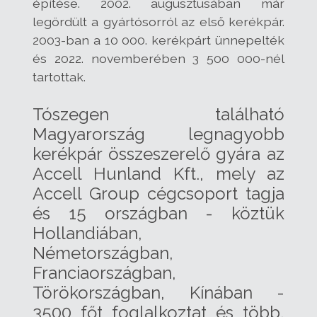
építése. 2002. augusztusában már
legördült a gyártósorról az első kerékpár.
2003-ban a 10 000. kerékpárt ünnepelték
és 2022. novemberében 3 500 000-nél
tartottak.
Tószegen található
Magyarország legnagyobb
kerékpár összeszerelő gyára az
Accell Hunland Kft., mely az
Accell Group cégcsoport tagja
és 15 országban - köztük
Hollandiában,
Németországban,
Franciaországban,
Törökországban, Kínában -
3500 főt foglalkoztat és több,