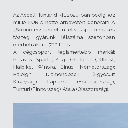
Az Accell Hunland Kft. 2020-ban pedig 302
millió EUR-s nettó árbevételt generált! A
760.000 m2 területen fekvő 24.000 m2 -es
tószegi gyárunk létszáma szezonban
elérheti akár a 700 főt is.
A cégcsoport legismertebb márkái:
Batavus, Sparta, Koga (Hollandia); Ghost,
Haibike, Winora, Sinus (Németország);
Raleigh, Diamondback (Egyesült
Királyság); Lapierre (Franciaország);
Tunturi (Finnország); Atala (Olaszország).