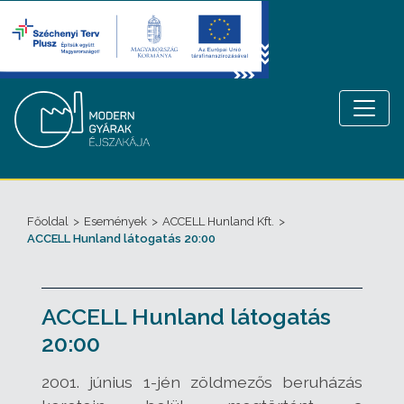
Főoldal
>
Események
>
ACCELL Hunland Kft.
>
ACCELL Hunland látogatás 20:00
ACCELL Hunland látogatás
20:00
2001. június 1-jén zöldmezős beruházás