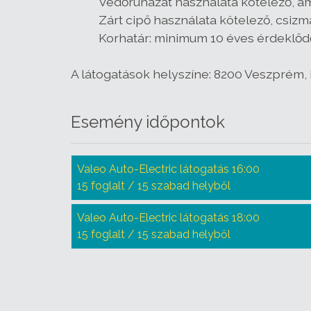
Védőruházat használata kötelező, amit
Zárt cipő használata kötelező, csi
Korhatár: minimum 10 éves érdeklőd
A látogatások helyszíne: 8200 Veszprém, P
Esemény időpontok
Valeo Auto-Electric látogatás 16:00
15 foglalt / 15 szabad helyből
Valeo Auto-Electric látogatás 18:00
15 foglalt / 15 szabad helyből