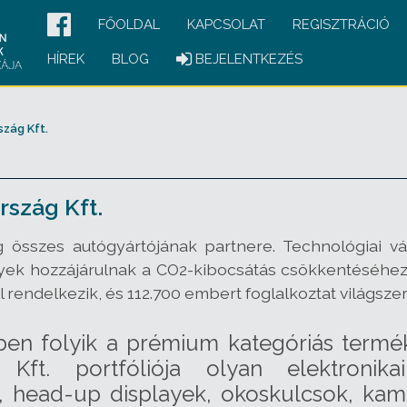
FŐOLDAL
KAPCSOLAT
REGISZTRÁCIÓ
HÍREK
BLOG
BEJELENTKEZÉS
zág Kft.
rszág Kft.
ág összes autógyártójának partnere. Technológiai vá
yek hozzájárulnak a CO2-kibocsátás csökkentéséhez 
al rendelkezik, és 112.700 embert foglalkoztat világsze
n folyik a prémium kategóriás termék
 Kft. portfóliója olyan elektroni
, head-up displayek, okoskulcsok, kam