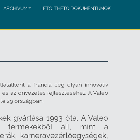
ARCHÍVUM
LETÖLTHETŐ DOKUMENTUMOK
llalatként a francia cég olyan innovatív
és az önvezetés fejlesztéséhez. A Valeo
rte 29 országban.
ek gyártása 1993 óta. A Valeo
kai termékekből áll, mint a
erák, kameravezérlőegységek,