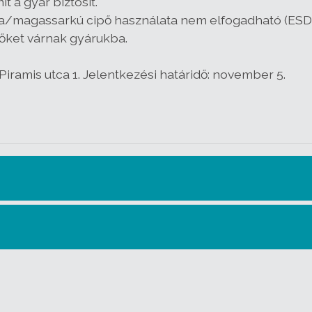
 a gyár biztosít.
zma/magassarkú cipő használata nem elfogadható (ESD
őket várnak gyárukba.
iramis utca 1. Jelentkezési határidő: november 5.