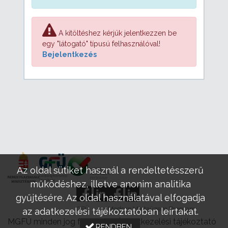
A kitöltéshez kérjük jelentkezzen be
egy "látogató" típusú felhasználóval!
Bejelentkezés
Az oldal sütiket használ a rendeltetésszerű
működéshez, illetve anonim analitika
gyűjtésére. Az oldal használatával elfogadja
GFÜ
Modern Mintaüzem Program
az adatkezelési tájékoztatóban leírtakat.
MGFÜ minden jog fenntartva |
Adatkezelési tájékoztató
RENDBEN