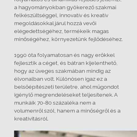
a hagyományokban gyökerező szakmai
felkészültséggel, innovatív és kreatív
megoldásokkal járul hozzá vevői
elégedettségéhez, termékeik magas
minőségéhez, környezetünk fejlődéséhez.
1990 óta folyamatosan és nagy erőkkel
fejlesztik a céget, és bátran kijelenthető,
hogy az üveges szakmában mindig az
élvonalban volt. Különösen igaz ez a
belsőépítészeti területre, ahol műgondot
igénylő megrendeléseket teljesítenek. A
munkáik 70-80 százaléka nem a
volumenről szól, hanem a minőségről és a
kreativitásról.