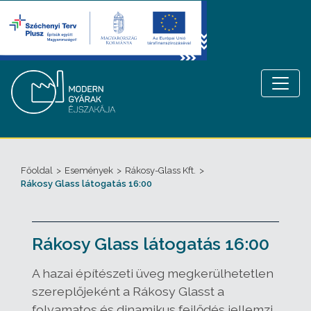
Főoldal
>
Események
>
Rákosy-Glass Kft.
>
Rákosy Glass látogatás 16:00
Rákosy Glass látogatás 16:00
A hazai építészeti üveg megkerülhetetlen
szereplőjeként a
Rákosy Glasst
a
folyamatos és dinamikus fejlődés jellemzi,