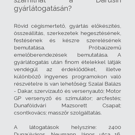
gyárlátogatásán?
Rövid cégismertető, gyártás előkészítés,
összeállítás, szerkezetek hegesztésének,
festésének és készre szerelésének
bemutatása. Próbaüzemű
emelőberendezések bemutatása. A
gyárlátogatás után finom ételekkel látják
vendégül az érdeklődőket, illetve
különböző ingyenes programokon való
részvételre is van lehetőség: Szalai Balázs
- Dakar, szervízautó és versenyautó; Motor
GP versenyző és szimulátor; arcfestés;
Dunaföldvári Mazsorett Csapat;
csontkovács; masszőr szolgáltatás.
A látogatások helyszíne: 2400
Dunaújváros, Neumann János utca 16.