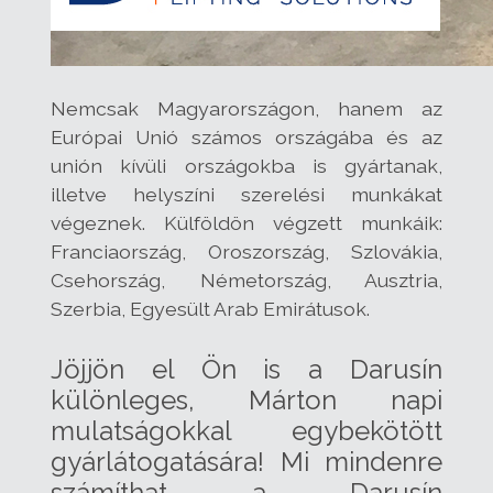
Nemcsak Magyarországon, hanem az
Európai Unió számos országába és az
unión kívüli országokba is gyártanak,
illetve helyszíni szerelési munkákat
végeznek. Külföldön végzett munkáik:
Franciaország, Oroszország, Szlovákia,
Csehország, Németország, Ausztria,
Szerbia, Egyesült Arab Emirátusok.
Jöjjön el Ön is a Darusín
különleges, Márton napi
mulatságokkal egybekötött
gyárlátogatására! Mi mindenre
számíthat a Darusín