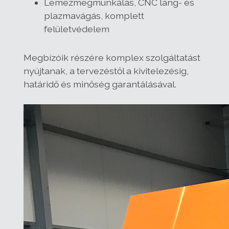
Lemezmegmunkálás, CNC láng- és
plazmavágás, komplett
felületvédelem
Megbízóik részére komplex szolgáltatást
nyújtanak, a tervezéstől a kivitelezésig,
határidő és minőség garantálásával.