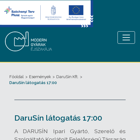
Főoldal
>
Események
>
DaruSín Kft.
>
DaruSín látogatás 17:00
DaruSín látogatás 17:00
A DARUSÍN Ipari Gyártó, Szerelő és
Szolgáltató Korlátolt Felelősségű Társaság