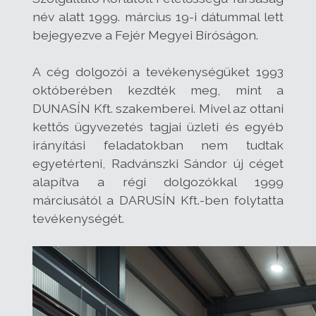
név alatt 1999. március 19-i dátummal lett
bejegyezve a Fejér Megyei Bíróságon.
A cég dolgozói a tevékenységüket 1993
októberében kezdték meg, mint a
DUNASÍN Kft. szakemberei. Mivel az ottani
kettős ügyvezetés tagjai üzleti és egyéb
irányítási feladatokban nem tudtak
egyetérteni, Radvánszki Sándor új céget
alapítva a régi dolgozókkal 1999
márciusától a DARUSÍN Kft.-ben folytatta
tevékenységét.