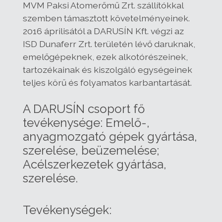
MVM Paksi Atomerőmű Zrt. szállítókkal
szemben támasztott követelményeinek.
2016 áprilisától a DARUSÍN Kft. végzi az
ISD Dunaferr Zrt. területén lévő daruknak,
emelőgépeknek, ezek alkotórészeinek,
tartozékainak és kiszolgáló egységeinek
teljes körű és folyamatos karbantartását.
A DARUSÍN csoport fő
tevékenysége: Emelő-,
anyagmozgató gépek gyártása,
szerelése, beüzemelése;
Acélszerkezetek gyártása,
szerelése.
Tevékenységek: