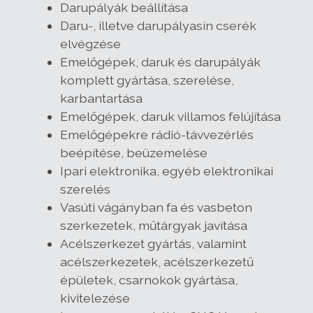
Darupályák beállítása
Daru-, illetve darupályasín cserék
elvégzése
Emelőgépek, daruk és darupályák
komplett gyártása, szerelése,
karbantartása
Emelőgépek, daruk villamos felújítása
Emelőgépekre rádió-távvezérlés
beépítése, beüzemelése
Ipari elektronika, egyéb elektronikai
szerelés
Vasúti vágányban fa és vasbeton
szerkezetek, műtárgyak javítása
Acélszerkezet gyártás, valamint
acélszerkezetek, acélszerkezetű
épületek, csarnokok gyártása,
kivitelezése