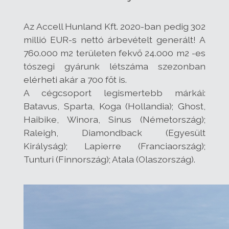
Az Accell Hunland Kft. 2020-ban pedig 302
millió EUR-s nettó árbevételt generált! A
760.000 m2 területen fekvő 24.000 m2 -es
tószegi gyárunk létszáma szezonban
elérheti akár a 700 főt is.
A cégcsoport legismertebb márkái:
Batavus, Sparta, Koga (Hollandia); Ghost,
Haibike, Winora, Sinus (Németország);
Raleigh, Diamondback (Egyesült
Királyság); Lapierre (Franciaország);
Tunturi (Finnország); Atala (Olaszország).