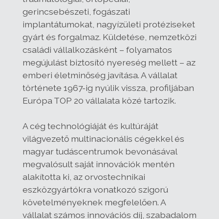
gerincsebészeti, fogászati
implantátumokat, nagyízületi protéziseket
gyárt és forgalmaz. Küldetése, nemzetközi
családi vállalkozásként – folyamatos
megújulást biztosító nyereség mellett – az
emberi életminőség javítása. A vállalat
története 1967-ig nyúlik vissza, profiljában
Európa TOP 20 vállalata közé tartozik.
A cég technológiáját és kultúráját
világvezető multinacionális cégekkel és
magyar tudáscentrumok bevonásával
megvalósult saját innovációk mentén
alakította ki, az orvostechnikai
eszközgyártókra vonatkozó szigorú
követelményeknek megfelelően. A
vállalat számos innovációs díj, szabadalom