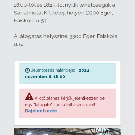
18:00-tól és 18:15-től nyílik lehetőségük a
Sanatmetal Kft. telephelyén (3300 Eger,
Faiskola u. 5.).
A látogatás helyszíne: 3300 Eger, Faiskola
u. 5.
Jelentkezés határideje:
2024.
november 6. 18:00
A kitöltéshez kérjük jelentkezzen be
egy "látogató" típusú felhasználóval!
Bejelentkezés