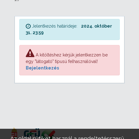
Jelentkezés határideje:
2024. október
31. 23:59
A kitöltéshez kérjük jelentkezzen be
egy "látogató" típusú felhasználóval!
Bejelentkezés
Az oldal sütiket használ a rendeltetésszerű