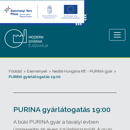
Főoldal
>
Események
>
Nestlé Hungária Kft. - PURINA gyár
>
PURINA gyárlátogatás 19:00
PURINA gyárlátogatás 19:00
A büki PURINA gyár a tavalyi évben
ünnepelte 25 éves születésnapját. A gyár