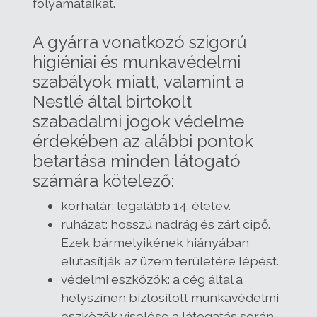
folyamataikat.
A gyárra vonatkozó szigorú
higiéniai és munkavédelmi
szabályok miatt, valamint a
Nestlé által birtokolt
szabadalmi jogok védelme
érdekében az alábbi pontok
betartása minden látogató
számára kötelező:
korhatár: legalább 14. életév.
ruházat: hosszú nadrág és zárt cipő.
Ezek bármelyikének hiányában
elutasítják az üzem területére lépést.
védelmi eszközök: a cég által a
helyszínen biztosított munkavédelmi
eszközök viselése a látogatás során