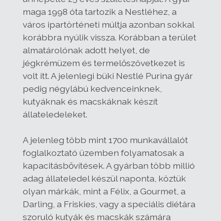
maga 1998 óta tartozik a Nestléhez, a
város ipartörténeti múltja azonban sokkal
korábbra nyúlik vissza. Korábban a terület
almatárolónak adott helyet, de
jégkrémüzem és termelőszövetkezet is
volt itt. A jelenlegi büki Nestlé Purina gyár
pedig négylábú kedvenceinknek,
kutyáknak és macskáknak készít
állateledeleket.
A jelenleg több mint 1700 munkavállalót
foglalkoztató üzemben folyamatosak a
kapacitásbővítések. A gyárban több millió
adag állateledel készül naponta, köztük
olyan márkák, mint a Félix, a Gourmet, a
Darling, a Friskies, vagy a speciális diétára
szoruló kutyák és macskák számára