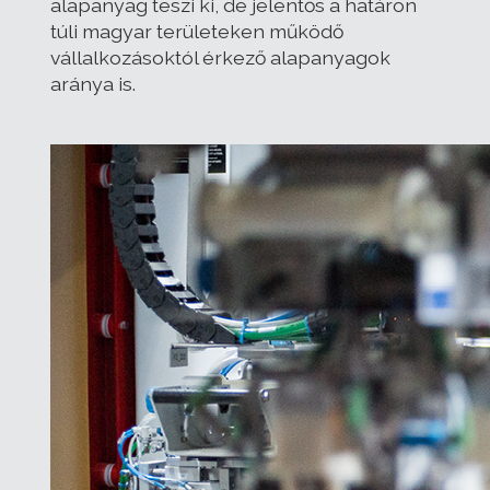
alapanyag teszi ki, de jelentős a határon
túli magyar területeken működő
vállalkozásoktól érkező alapanyagok
aránya is.