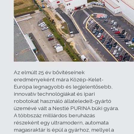
Az elmúlt 25 év bővítéseinek
eredményeként mára Közép-Kelet-
Európa legnagyobb és legjelentősebb,
innovatív technológiákat és ipari
robotokat használó állateledelt-gyártó
üzemévé vált a Nestlé PURINA büki gyára.
A többszáz milliárdos beruházás
részeként egy ultramodern, automata
magasraktár is épül a gyárhoz, mellyel a