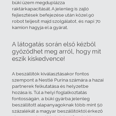
büki üzem megduplázza
raktárkapacitását. A jelenleg is zajló
fejlesztések befejezése után közel 90
robot teljesít majd szolgálatot, és napi 70
kamion hagyja el a gyárat.
A látogatás során első kézből
győződhet meg arról, hogy mit
eszik kiskedvence!
A beszállítók kiválasztásakor fontos
szempont a Nestlé Purina számára a hazai
partnerek felkutatása és helyzetbe
hozása is. Túl a helyi foglalkoztatás
fontosságán, a büki gyárba jelenleg
beszállított alapanyagoknak több mint 50
százalékát a magyar beszállítóktól érkező