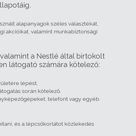
llapotáig.
sznált alapanyagok széles választékát,
i akcióikat, valamint munkabiztonsági
alamint a Nestlé által birtokolt
n látogató számára kötelező:
ületére lépést.
átogatás során kötelező.
, fényképezőgépeket, telefont vagy egyéb
tani, és a lépcsőkorlátot közlekedés