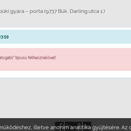
üki gyára – porta (9737 Bük, Darling utca 1.)
23:59
togató" típusú felhasználóval!
működéshez, illetve anonim analitika gyűjtésére. Az 