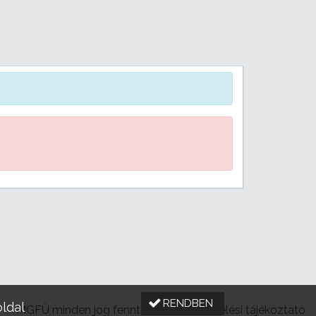
RENDBEN
oldal
MGFÜ minden jog fenntartva |
Adatkezelési tájékoztató