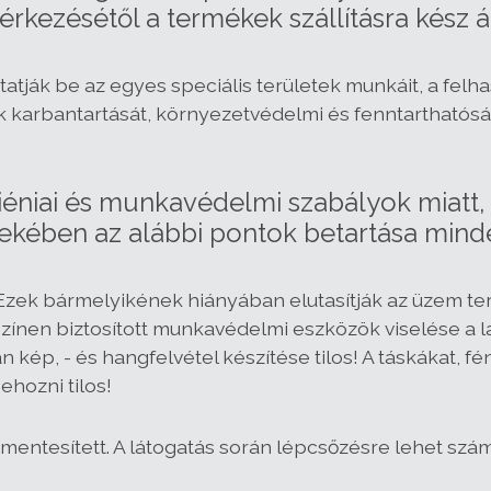
rkezésétől a termékek szállításra kész á
tják be az egyes speciális területek munkáit, a felha
 karbantartását, környezetvédelmi és fenntarthatóság
éniai és munkavédelmi szabályok miatt, v
kében az alábbi pontok betartása minde
 Ezek bármelyikének hiányában elutasítják az üzem ter
színen biztosított munkavédelmi eszközök viselése a l
án kép, - és hangfelvétel készítése tilos! A táskákat
ehozni tilos!
ntesített. A látogatás során lépcsőzésre lehet számí