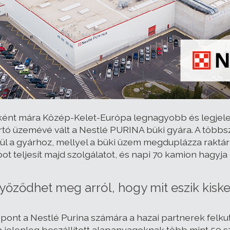
ként mára Közép-Kelet-Európa legnagyobb és legjelen
ártó üzemévé vált a Nestlé PURINA büki gyára. A több
l a gyárhoz, mellyel a büki üzem megduplázza raktárka
t teljesít majd szolgálatot, és napi 70 kamion hagyja e
győződhet meg arról, hogy mit eszik kisk
pont a Nestlé Purina számára a hazai partnerek felkuta
a jelenleg beszállított alapanyagoknak több mint 50 s