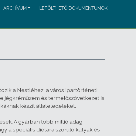
ARCHÍVUM
LETÖLTHETŐ DOKUMENTUMOK
ozik a Nestléhez, a város ipartörténeti
 de jégkrémüzem és termelőszövetkezet is
káknak készít állateledeleket.
ések. A gyárban több millió adag
agy a speciális diétára szoruló kutyák és