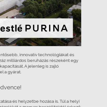
tősebb, innovatív technológiákat és
száz milliárdos beruházás részeként egy
pacitását. A jelenleg is zajló
l a gyárat.
edvence!
tása és helyzetbe hozása is. Túl a helyi
zázalékát a magyar beszállítóktól érkező