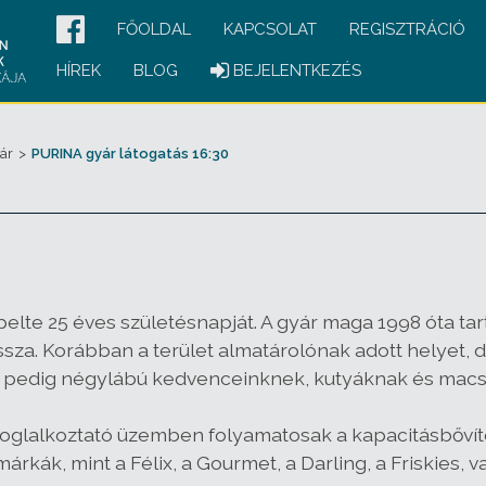
FŐOLDAL
KAPCSOLAT
REGISZTRÁCIÓ
HÍREK
BLOG
BEJELENTKEZÉS
ár
>
PURINA gyár látogatás 16:30
lte 25 éves születésnapját. A gyár maga 1998 óta tart
ssza. Korábban a terület almatárolónak adott helyet,
gyár pedig négylábú kedvenceinknek, kutyáknak és macs
 foglalkoztató üzemben folyamatosak a kapacitásbővít
árkák, mint a Félix, a Gourmet, a Darling, a Friskies, v