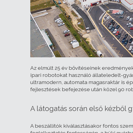
Az elmúlt 25 év bővítéseinek eredménye
ipari robotokat használó állateledelt-gy
ultramodern, automata magasraktár is épü
fejlesztések befejezése után közel 90 robo
A látogatás során első kézből 
A beszállítók kiválasztásakor fontos szem
foglalkoztatás fontosságán, a büki gyárb