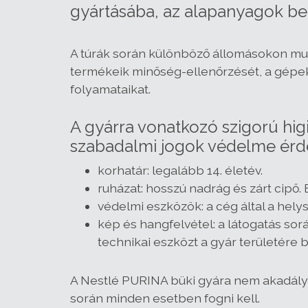
gyártásába, az alapanyagok beé
A túrák során különböző állomásokon muta
termékeik minőség-ellenőrzését, a gépek
folyamataikat.
A gyárra vonatkozó szigorú higi
szabadalmi jogok védelme érde
korhatár: legalább 14. életév.
ruházat: hosszú nadrág és zárt cipő.
védelmi eszközök: a cég által a hely
kép és hangfelvétel: a látogatás sor
technikai eszközt a gyár területére b
A Nestlé PURINA büki gyára nem akadályme
során minden esetben fogni kell.