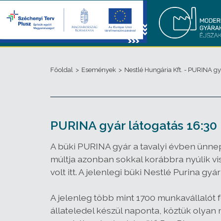
Főoldal
>
Események
>
Nestlé Hungária Kft. - PURINA gy
PURINA gyár látogatás 16:30
A büki PURINA gyár a tavalyi évben ünnepe
múltja azonban sokkal korábbra nyúlik vi
volt itt. A jelenlegi büki Nestlé Purina 
A jelenleg több mint 1700 munkavállalót
állateledel készül naponta, köztük olyan m