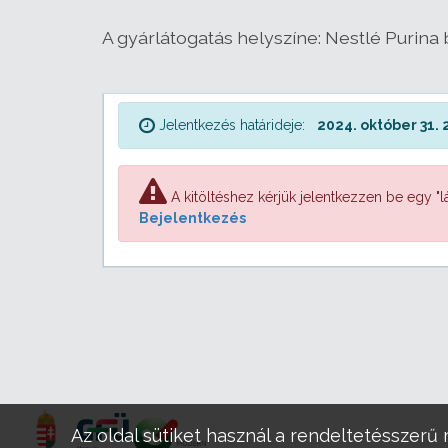
A gyárlátogatás helyszíne: Nestlé Purina b
Jelentkezés határideje:
2024. október 31. 
A kitöltéshez kérjük jelentkezzen be egy "lá
Bejelentkezés
Az oldal sütiket használ a rendeltetésszerű 