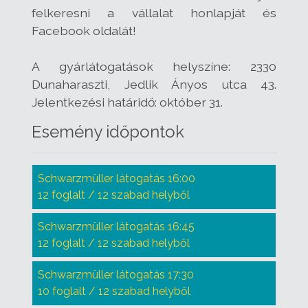
felkeresni a vállalat honlapját és
Facebook oldalát!
A gyárlátogatások helyszíne: 2330
Dunaharaszti, Jedlik Ányos utca 43.
Jelentkezési határidő: október 31.
Esemény időpontok
Schwarzmüller látogatás 16:00
12 foglalt / 12 szabad helyből
Schwarzmüller látogatás 16:45
12 foglalt / 12 szabad helyből
Schwarzmüller látogatás 17:30
10 foglalt / 12 szabad helyből