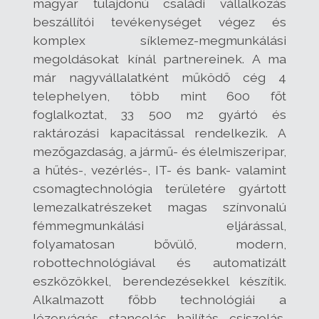
magyar tulajdonú családi vállalkozás
beszállítói tevékenységet végez és
komplex síklemez-megmunkálási
megoldásokat kínál partnereinek. A ma
már nagyvállalatként működő cég 4
telephelyen, több mint 600 főt
foglalkoztat, 33 500 m2 gyártó és
raktározási kapacitással rendelkezik. A
mezőgazdaság, a jármű- és élelmiszeripar,
a hűtés-, vezérlés-, IT- és bank- valamint
csomagtechnológia területére gyártott
lemezalkatrészeket magas színvonalú
fémmegmunkálási eljárással,
folyamatosan bővülő, modern,
robottechnológiával és automatizált
eszközökkel, berendezésekkel készítik.
Alkalmazott főbb technológiái a
lézervágás, stancolás, hajlítás, csiszolás,