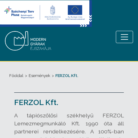
Főoldal
>
Események
>
FERZOL Kft.
FERZOL Kft.
A tápiószőlősi székhelyű FERZOL
Lemezmegmunkáló Kft. 1990 óta áll
partnerei rendelkezésére. A 100%-ban