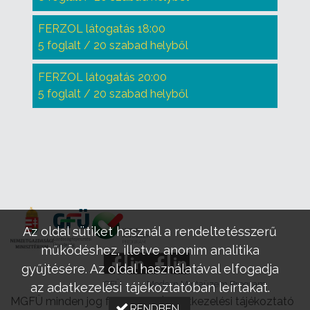
FERZOL látogatás 18:00
5 foglalt / 20 szabad helyből
FERZOL látogatás 20:00
5 foglalt / 20 szabad helyből
Az oldal sütiket használ a rendeltetésszerű
működéshez, illetve anonim analitika
gyűjtésére. Az oldal használatával elfogadja
GFÜ
Modern Mintaüzem Program
az adatkezelési tájékoztatóban leírtakat.
MGFÜ minden jog fenntartva |
Adatkezelési tájékoztató
RENDBEN