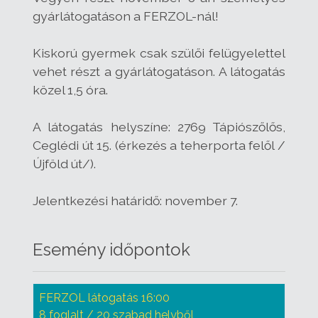
gyárlátogatáson a FERZOL-nál!
Kiskorú gyermek csak szülői felügyelettel
vehet részt a gyárlátogatáson. A látogatás
közel 1,5 óra.
A látogatás helyszíne: 2769 Tápiószőlős,
Ceglédi út 15. (érkezés a teherporta felől /
Újföld út/).
Jelentkezési határidő: november 7.
Esemény időpontok
FERZOL látogatás 16:00
8 foglalt / 20 szabad helyből