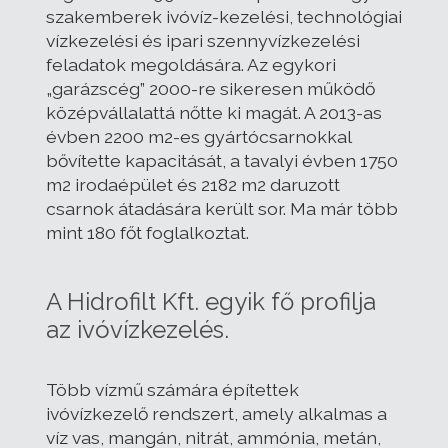
szakemberek ivóvíz-kezelési, technológiai
vízkezelési és ipari szennyvízkezelési
feladatok megoldására. Az egykori
„garázscég” 2000-re sikeresen működő
középvállalattá nőtte ki magát. A 2013-as
évben 2200 m2-es gyártócsarnokkal
bővítette kapacitását, a tavalyi évben 1750
m2 irodaépület és 2182 m2 daruzott
csarnok átadására került sor. Ma már több
mint 180 főt foglalkoztat.
A Hidrofilt Kft. egyik fő profilja
az ivóvízkezelés.
Több vízmű számára építettek
ivóvízkezelő rendszert, amely alkalmas a
víz vas, mangán, nitrát, ammónia, metán,