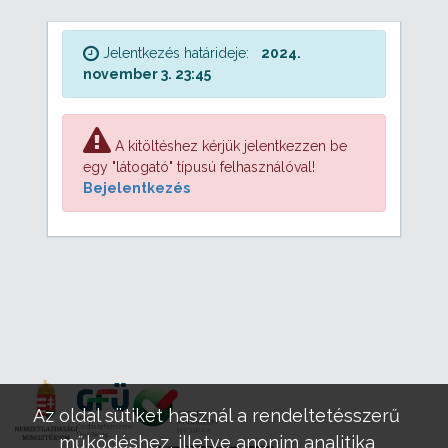
Jelentkezés határideje:
2024.
november 3. 23:45
A kitöltéshez kérjük jelentkezzen be
egy "látogató" típusú felhasználóval!
Bejelentkezés
Az oldal sütiket használ a rendeltetésszerű
működéshez, illetve anonim analitika