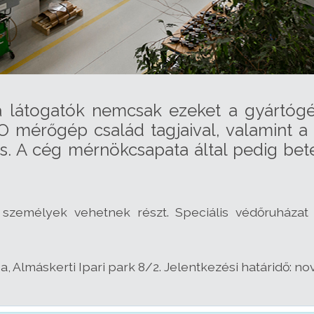
a látogatók nemcsak ezeket a gyártóg
O mérőgép család tagjaival, valamint a
s. A cég mérnökcsapata által pedig bet
 személyek vehetnek részt. Speciális védőruháza
 Almáskerti Ipari park 8/2. Jelentkezési határidő: no