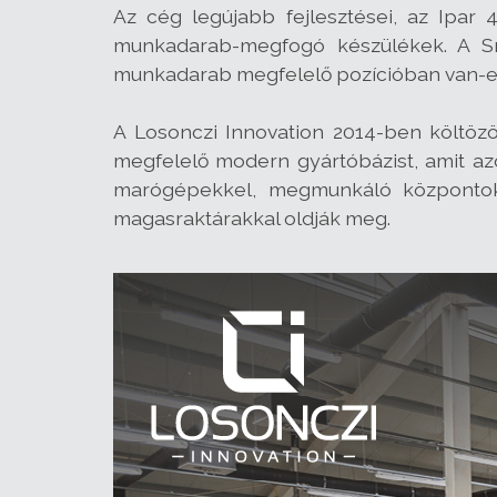
Az cég legújabb fejlesztései, az Ipar 4
munkadarab-megfogó készülékek. A Sm
munkadarab megfelelő pozícióban van-e, 
A Losonczi Innovation 2014-ben költözö
megfelelő modern gyártóbázist, amit az
marógépekkel, megmunkáló központokk
magasraktárakkal oldják meg.