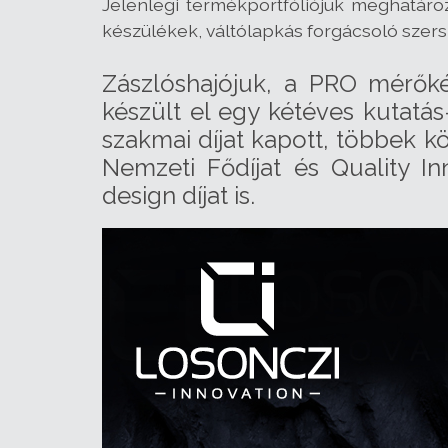
Jelenlegi termékportfóliójuk meghatár
készülékek, váltólapkás forgácsoló szers
Zászlóshajójuk, a PRO mérők
készült el egy kétéves kutatá
szakmai díjat kapott, többek k
Nemzeti Fődíjat és Quality In
design díjat is.