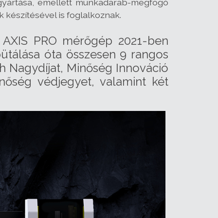
 gyártása, emellett munkadarab-megfogó
 készítésével is foglalkoznak.
az AXIS PRO mérőgép 2021-ben
bütálása óta összesen 9 rangos
ch Nagydíjat, Minőség Innováció
inőség védjegyet, valamint két