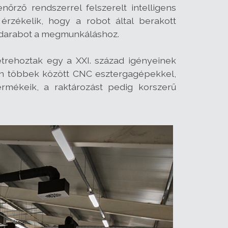
nőrző rendszerrel felszerelt intelligens
zékelik, hogy a robot által berakott
kadarabot a megmunkáláshoz.
étrehoztak egy a XXI. század igényeinek
ban többek között CNC esztergagépekkel,
mékeik, a raktározást pedig korszerű