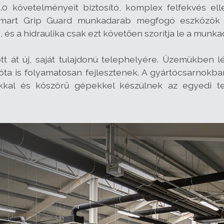
.0 követelményeit biztosító, komplex felfekvés elle
art Grip Guard munkadarab megfogó eszközök ér
és a hidraulika csak ezt követően szorítja le a mun
tt át új, saját tulajdonú telephelyére. Üzemükben l
óta is folyamatosan fejlesztenek. A gyártócsarnok
al és köszörű gépekkel készülnek az egyedi ter