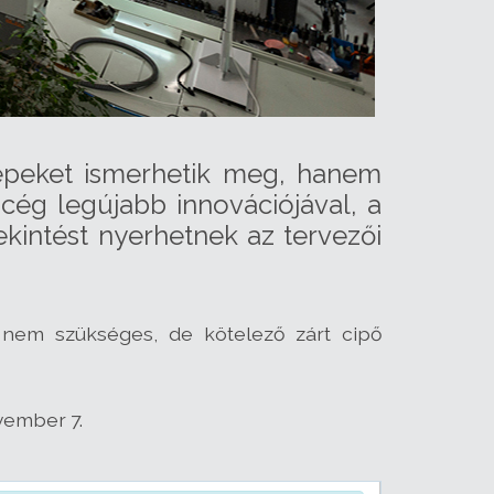
épeket ismerhetik meg, hanem
 cég legújabb innovációjával, a
ekintést nyerhetnek az tervezői
t nem szükséges, de kötelező zárt cipő
vember 7.