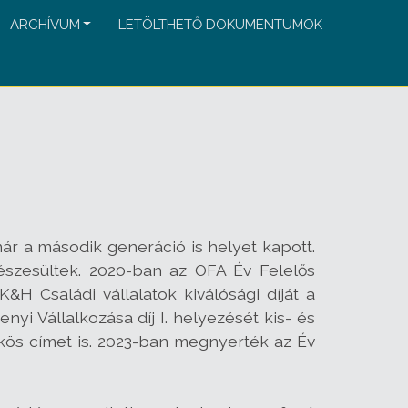
ARCHÍVUM
LETÖLTHETŐ DOKUMENTUMOK
ár a második generáció is helyet kapott.
észesültek. 2020-ban az OFA Év Felelős
K&H Családi vállalatok kiválósági díját a
yi Vállalkozása díj I. helyezését kis- és
ökös címet is. 2023-ban megnyerték az Év