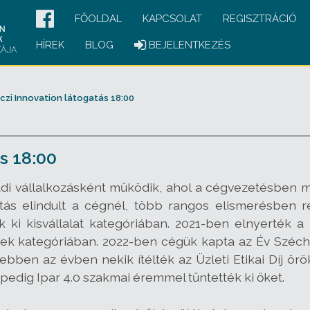
FŐOLDAL
KAPCSOLAT
REGISZTRÁCIÓ
HÍREK
BLOG
BEJELENTKEZÉS
czi Innovation látogatás 18:00
s 18:00
ládi vállalkozásként működik, ahol a cégvezetésben m
tás elindult a cégnél, több rangos elismerésben r
 ki kisvállalat kategóriában. 2021-ben elnyerték a 
ek kategóriában. 2022-ben cégük kapta az Év Széchen
bben az évben nekik ítélték az Üzleti Etikai Díj ör
pedig Ipar 4.0 szakmai éremmel tűntették ki őket.