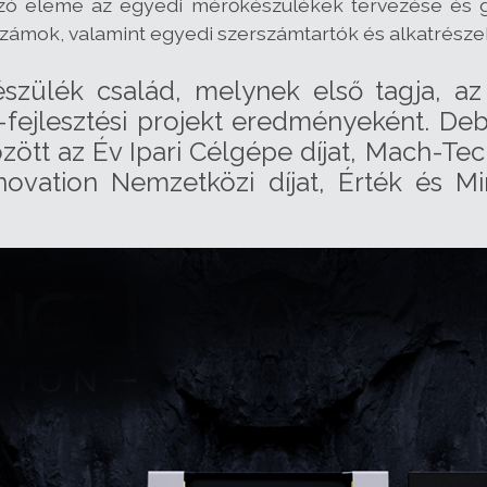
ozó eleme az egyedi mérőkészülékek tervezése és
zámok, valamint egyedi szerszámtartók és alkatrészek
észülék család, melynek első tagja, 
s-fejlesztési projekt eredményeként. De
özött az Év Ipari Célgépe díjat, Mach-Te
novation Nemzetközi díjat, Érték és M