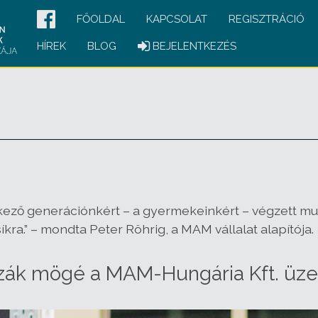
FŐOLDAL
KAPCSOLAT
REGISZTRÁCIÓ
HÍREK
BLOG
BEJELENTKEZÉS
kező generációnkért – a gyermekeinkért – végzett mun
kra.” – mondta Peter Röhrig, a MAM vállalat alapítója.
sszák mögé a MAM-Hungária Kft. ü