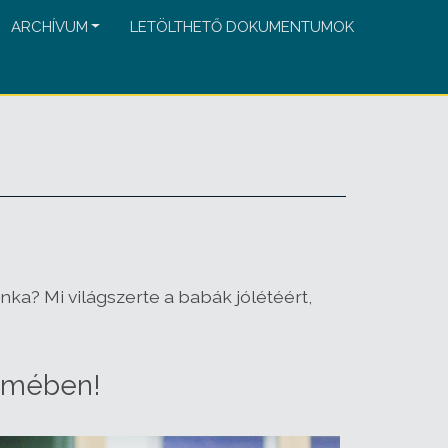
ARCHÍVUM
LETÖLTHETŐ DOKUMENTUMOK
ka? Mi világszerte a babák jólétéért,
zemében!