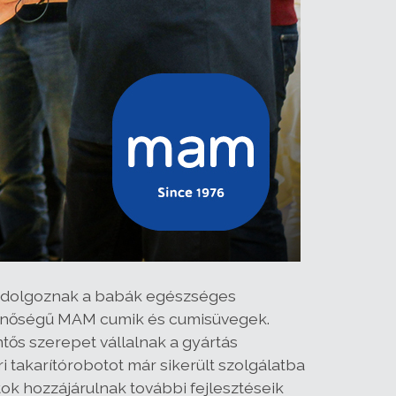
en dolgoznak a babák egészséges
minőségű MAM cumik és cumisüvegek.
tős szerepet vállalnak a gyártás
takarítórobotot már sikerült szolgálatba
tok hozzájárulnak további fejlesztéseik