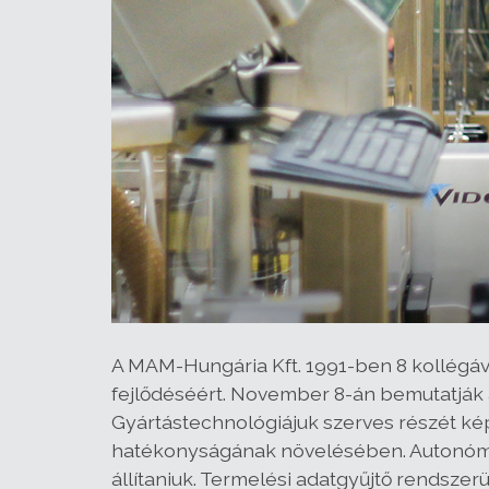
A MAM-Hungária Kft. 1991-ben 8 kollégáv
fejlődéséért. November 8-án bemutatják
Gyártástechnológiájuk szerves részét kép
hatékonyságának növelésében. Autonóm rob
állítaniuk. Termelési adatgyűjtő rendszer