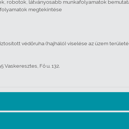
k, robotok, látványosabb munkafolyamatok bemutatá
i folyamatok megtekintése
al biztosított védőruha (hajháló) viselése az üzem terül
 Vaskeresztes, Fő u. 132.