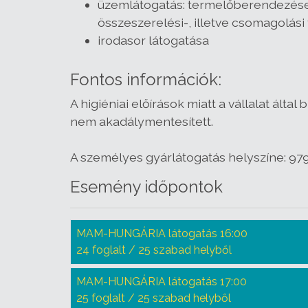
üzemlátogatás: termelőberendezése
összeszerelési-, illetve csomagolás
irodasor látogatása
Fontos információk:
A higiéniai előírások miatt a vállalat ált
nem akadálymentesített.
A személyes gyárlátogatás helyszíne: 9795
Esemény időpontok
MAM-HUNGÁRIA látogatás 16:00
24 foglalt / 25 szabad helyből
MAM-HUNGÁRIA látogatás 17:00
25 foglalt / 25 szabad helyből