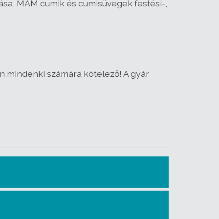
sa, MAM cumik és cumisüvegek festési-,
etén mindenki számára kötelező! A gyár