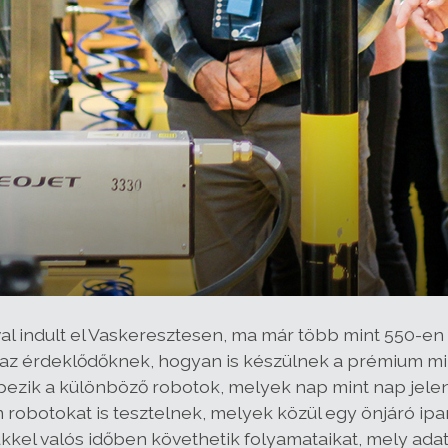
al indult el Vaskeresztesen, ma már több mint 550-
 az érdeklődőknek, hogyan is készülnek a prémium 
ezik a különböző robotok, melyek nap mint nap jelen
otokat is tesztelnek, melyek közül egy önjáró ipari 
ükkel valós időben követhetik folyamataikat, mely ada