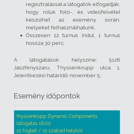
regisztrálással a látogatók elfogadják,
hogy róluk fotó-, és videófelvétel
készülhet az esemény során,
melyeket felhasználhatunk.
Összesen 12 turnus indul, 1 turnus
hossza 30 perc.
A látogatások helyszíne: 5126
Jászfényszaru, Thyssenkrupp utca 1.
Jelentkezési határidő: november 5.
Esemény időpontok
thyssenkrupp Dynamic Components
látogatás 16:00
15 foglalt / 15 szabad helyből