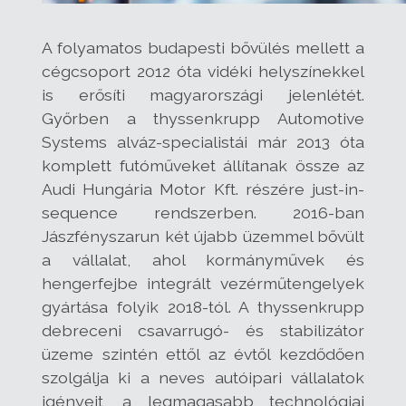
A folyamatos budapesti bővülés mellett a
cégcsoport 2012 óta vidéki helyszínekkel
is erősíti magyarországi jelenlétét.
Győrben a thyssenkrupp Automotive
Systems alváz-specialistái már 2013 óta
komplett futóműveket állítanak össze az
Audi Hungária Motor Kft. részére just-in-
sequence rendszerben. 2016-ban
Jászfényszarun két újabb üzemmel bővült
a vállalat, ahol kormányművek és
hengerfejbe integrált vezérműtengelyek
gyártása folyik 2018-tól. A thyssenkrupp
debreceni csavarrugó- és stabilizátor
üzeme szintén ettől az évtől kezdődően
szolgálja ki a neves autóipari vállalatok
igényeit, a legmagasabb technológiai