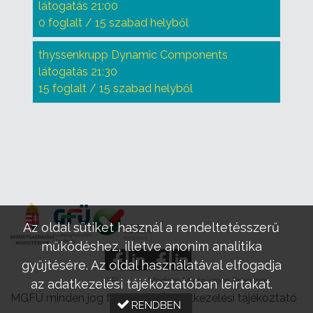
látogatás 21:00
0 foglalt / 15 szabad helyből
thyssenkrupp Dynamic Components
látogatás 21:30
15 foglalt / 15 szabad helyből
Az oldal sütiket használ a rendeltetésszerű
működéshez, illetve anonim analitika
gyűjtésére. Az oldal használatával elfogadja
GFÜ
Modern Mintaüzem Program
az adatkezelési tájékoztatóban leírtakat.
MGFÜ minden jog fenntartva |
Adatkezelési tájékoztató
RENDBEN