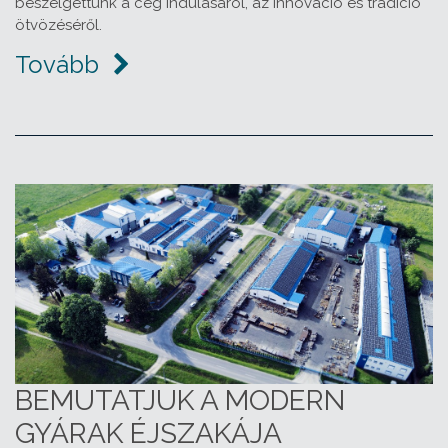
beszélgettünk a cég indulásáról, az innováció és tradíció
ötvözéséről.
Tovább
BEMUTATJUK A MODERN
GYÁRAK ÉJSZAKÁJA