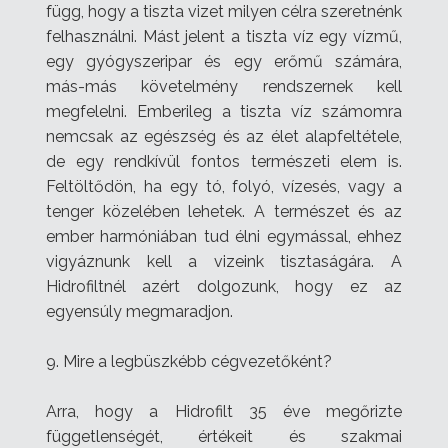
függ, hogy a tiszta vizet milyen célra szeretnénk
felhasználni. Mást jelent a tiszta víz egy vízmű,
egy gyógyszeripar és egy erőmű számára,
más-más követelmény rendszernek kell
megfelelni.
Emberileg a tiszta víz számomra
nemcsak az egészség és az élet alapfeltétele,
de egy rendkívül fontos természeti elem is.
Feltöltődön, ha egy tó, folyó, vízesés, vagy a
tenger közelében lehetek. A természet és az
ember harmóniában tud élni egymással, ehhez
vigyáznunk kell a vizeink tisztaságára. A
Hidrofiltnél azért dolgozunk, hogy ez az
egyensúly megmaradjon.
9. Mire a legbüszkébb cégvezetőként?
Arra, hogy a Hidrofilt 35 éve megőrizte
függetlenségét, értékeit és szakmai