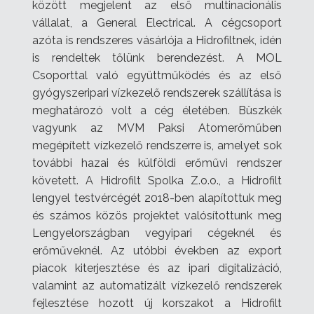
között megjelent az első multinacionális
vállalat, a General Electrical. A cégcsoport
azóta is rendszeres vásárlója a Hidrofiltnek, idén
is rendeltek tőlünk berendezést.
A MOL
Csoporttal való együttműködés és az első
gyógyszeripari vízkezelő rendszerek szállítása is
meghatározó volt a cég életében. Büszkék
vagyunk az MVM Paksi Atomerőműben
megépített vízkezelő rendszerre is, amelyet sok
további hazai és külföldi erőművi rendszer
követett. A Hidrofilt Spolka Z.o.o., a Hidrofilt
lengyel testvércégét 2018-ben alapítottuk meg
és számos közös projektet valósítottunk meg
Lengyelországban vegyipari cégeknél és
erőműveknél.
Az utóbbi években az export
piacok kiterjesztése és az ipari digitalizáció,
valamint az automatizált vízkezelő rendszerek
fejlesztése hozott új korszakot a Hidrofilt