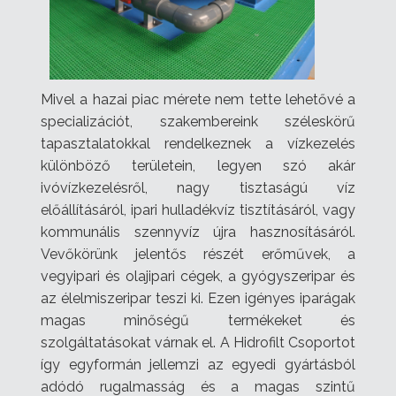
Mivel a hazai piac mérete nem tette lehetővé a
specializációt, szakembereink széleskörű
tapasztalatokkal rendelkeznek a vízkezelés
különböző területein, legyen szó akár
ivóvízkezelésről, nagy tisztaságú víz
előállításáról, ipari hulladékvíz tisztításáról, vagy
kommunális szennyvíz újra hasznosításáról.
Vevőkörünk jelentős részét erőművek, a
vegyipari és olajipari cégek, a gyógyszeripar és
az élelmiszeripar teszi ki. Ezen igényes iparágak
magas minőségű termékeket és
szolgáltatásokat várnak el. A Hidrofilt Csoportot
így egyformán jellemzi az egyedi gyártásból
adódó rugalmasság és a magas szintű