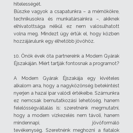
hitelességét.
Büszke vagyok a csapatunkra – a mérnökökre,
technikusokra és munkatársainkra –, akiknek
elhivatottsága nélkül ez nem valósulhatott
volna meg. Mindezt úgy értük el, hogy közben
hozzájárulunk egy élhetőbb jövőhöz.
10. Önök évek óta partnereink a Modern Gyárak
Éjszakáján. Miért tartják fontosnak a programot?
A Modern Gyárak Éjszakája egy kivételes
alkalom arra, hogy a nagyközönség betekintést
nyerjen a hazai ipar valódi értékeibe. Számunkra
ez nemcsak bemutatkozási lehetőség, hanem
felelősségvállalás is: szeretnénk megmutatni,
hogy a modern vízkezelés nem távoli, hanem
mindennapi, jövőformáló
tevékenység.
Szeretnénk meghozni a fiatalok