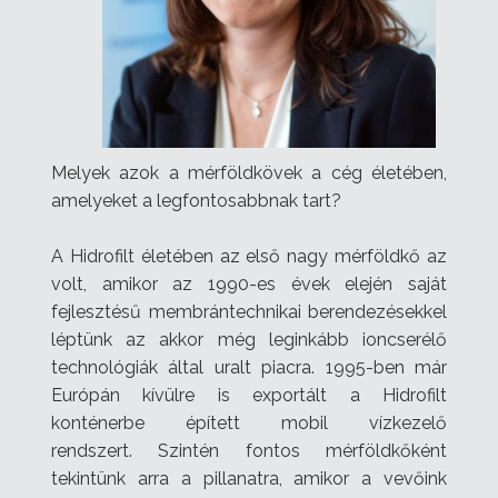
Melyek azok a mérföldkövek a cég életében,
amelyeket a legfontosabbnak tart?
A Hidrofilt életében az első nagy mérföldkő az
volt, amikor az 1990-es évek elején saját
fejlesztésű membrántechnikai berendezésekkel
léptünk az akkor még leginkább ioncserélő
technológiák által uralt piacra. 1995-ben már
Európán kívülre is exportált a Hidrofilt
konténerbe épített mobil vízkezelő
rendszert.
Szintén fontos mérföldkőként
tekintünk arra a pillanatra, amikor a vevőink