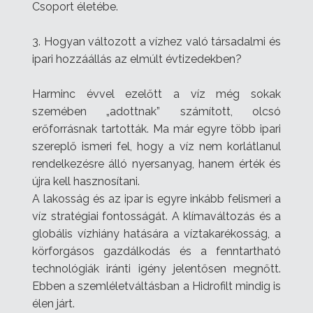
Csoport életébe.
3. Hogyan változott a vízhez való társadalmi és
ipari hozzáállás az elmúlt évtizedekben?
Harminc évvel ezelőtt a víz még sokak
szemében „adottnak” számított, olcsó
erőforrásnak tartották. Ma már egyre több ipari
szereplő ismeri fel, hogy a víz nem korlátlanul
rendelkezésre álló nyersanyag, hanem érték és
újra kell hasznosítani.
A lakosság és az ipar is egyre inkább felismeri a
víz stratégiai fontosságát. A klímaváltozás és a
globális vízhiány hatására a víztakarékosság, a
körforgásos gazdálkodás és a fenntartható
technológiák iránti igény jelentősen megnőtt.
Ebben a szemléletváltásban a Hidrofilt mindig is
élen járt.