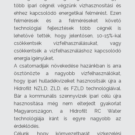
több ipari cégnél végzünk vízhasznosítási és
ehhez kapcsolódó energetikai felmérést. Ezen
felmérések és a felméréseket követő
technológiai fejlesztések több cégnél is
lehetővé tették, hogy jelentősen, 10-15%-kal
csökkentsék vízfelhasználásukat, vagy
csökkentsék a vízfelhasználáshoz kapcsolódó
energia igényüket.
A csatornadíjak növekedése hazánkban is arra
ösztönözte a nagyobb vízfelhasználókat,
hogy ipari hulladékvizeiket hasznosítsák újra a
Hidrofilt NZLD, ZLD, és FZLD technológiáival.
Bár a kommunális szennyvizek ipari célú újra
hasznosítása még nem elterjedt gyakorlat
Magyarországon, a Hidrofilt RC Water
technológiája iránt is egyre nagyobb az
érdeklődés.
Célunk, hogy környezetbarát vízkezelési