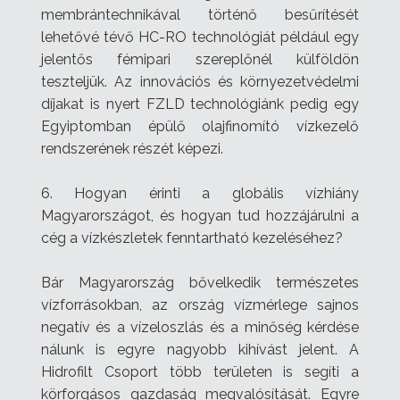
membrántechnikával történő besűrítését
lehetővé tévő HC-RO technológiát például egy
jelentős fémipari szereplőnél külföldön
teszteljük. Az innovációs és környezetvédelmi
díjakat is nyert FZLD technológiánk pedig egy
Egyiptomban épülő olajfinomító vízkezelő
rendszerének részét képezi.
6. Hogyan érinti a globális vízhiány
Magyarországot, és hogyan tud hozzájárulni a
cég a vízkészletek fenntartható kezeléséhez?
Bár Magyarország bővelkedik természetes
vízforrásokban, az ország vízmérlege sajnos
negatív és a vízeloszlás és a minőség kérdése
nálunk is egyre nagyobb kihívást jelent.
A
Hidrofilt Csoport több területen is segíti a
körforgásos gazdaság megvalósítását. Egyre