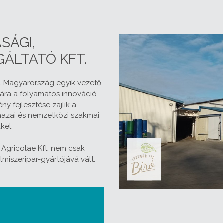
SÁGI,
GÁLTATÓ KFT.
t-Magyarország egyik vezető
ámára a folyamatos innováció
y fejlesztése zajlik a
 hazai és nemzetközi szakmai
kel.
 Agricolae Kft. nem csak
miszeripar-gyártójává vált.