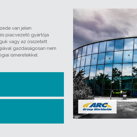
izede van jelen
és piacvezető gyártója
guk vagy az összetett
ógiával gazdaságosan nem
iai ismeretekkel.