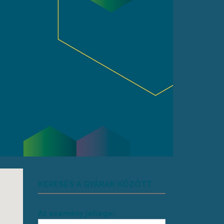
KERESÉS A GYÁRAK KÖZÖTT
Az esemény jellege: