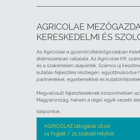
AGRICOLAE MEZŐGAZDA
KERESKEDELMI ÉS SZOL
Az Agricolae a gyümölcsfeldolgozásban Kele
élelmiszeripari vállalata. Az Agricolae Kft. sz
és a szakértelem alapérték. Számos új készítmén
kutatás-fejlesztési részlegén, együttműködve
partnerekkel, egyetemekkel és kutatóintézetek
Megvalósult fejlesztéseiknek köszönhetően az
Magyarország, hanem a régió egyik vezető élel
Időpontok:
AGRICOLAE látogatás 16:00
14 foglalt / 25 szabad helyből