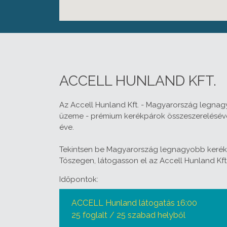
ACCELL HUNLAND KFT.
Az Accell Hunland Kft. - Magyarország legna
üzeme - prémium kerékpárok összeszerelésével
éve.
Tekintsen be Magyarország legnagyobb kerék
Tószegen, látogasson el az Accell Hunland Kft
Időpontok:
ACCELL Hunland látogatás 16:00
25 foglalt / 25 szabad helyből