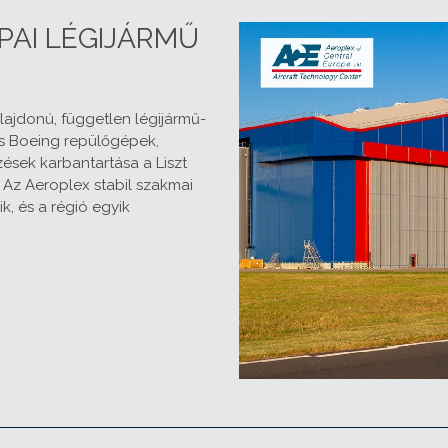
PAI LÉGIJÁRMŰ
lajdonú, független légijármű-
és Boeing repülőgépek,
ések karbantartása a Liszt
Az Aeroplex stabil szakmai
k, és a régió egyik