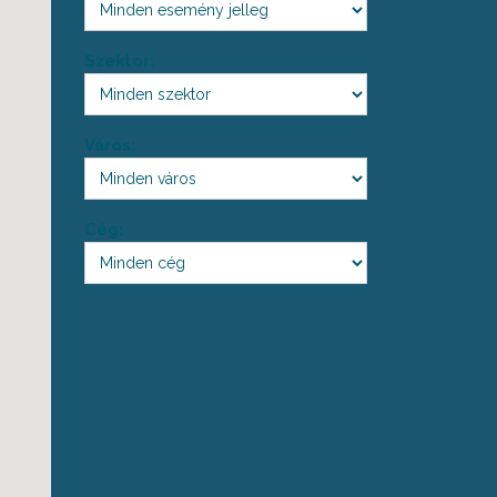
Szektor:
Város:
Cég: