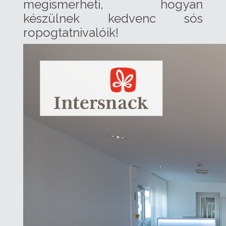
megismerheti, hogyan
készülnek kedvenc sós
ropogtatnivalóik!