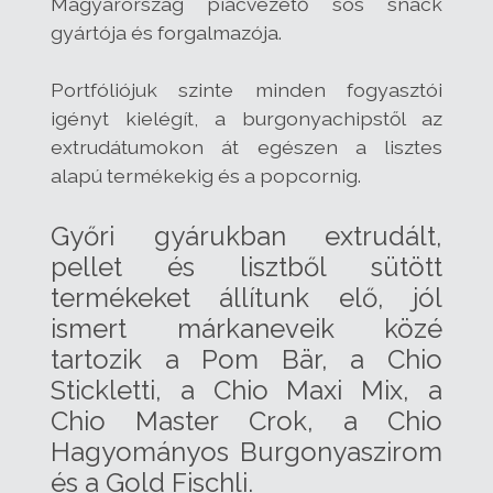
Magyarország piacvezető sós snack
gyártója és forgalmazója.
Portfóliójuk szinte minden fogyasztói
igényt kielégít, a burgonyachipstől az
extrudátumokon át egészen a lisztes
alapú termékekig és a popcornig.
Győri gyárukban extrudált,
pellet és lisztből sütött
termékeket állítunk elő, jól
ismert márkaneveik közé
tartozik a Pom Bär, a Chio
Stickletti, a Chio Maxi Mix, a
Chio Master Crok, a Chio
Hagyományos Burgonyaszirom
és a Gold Fischli.