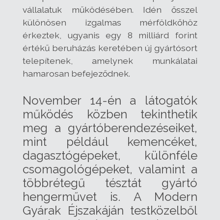
vállalatuk működésében. Idén ősszel
különösen izgalmas mérföldkőhöz
érkeztek, ugyanis egy 8 milliárd forint
értékű beruházás keretében új gyártósort
telepítenek, amelynek munkálatai
hamarosan befejeződnek.
November 14-én a látogatók
működés közben tekinthetik
meg a gyártóberendezéseiket,
mint például kemencéket,
dagasztógépeket, különféle
csomagológépeket, valamint a
többrétegű tésztát gyártó
hengerművet is. A Modern
Gyárak Éjszakáján testközelből