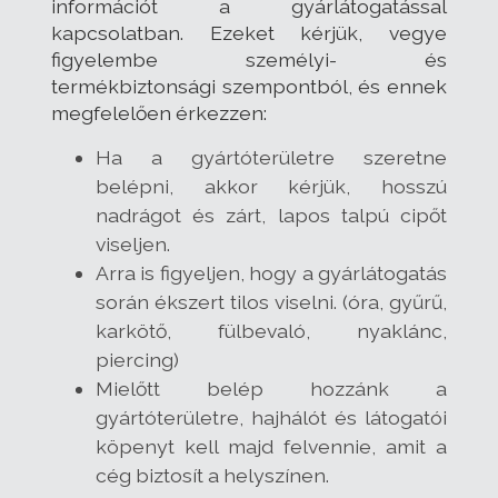
információt a gyárlátogatással
kapcsolatban. Ezeket kérjük, vegye
figyelembe személyi- és
termékbiztonsági szempontból, és ennek
megfelelően érkezzen:
Ha a gyártóterületre szeretne
belépni, akkor kérjük, hosszú
nadrágot és zárt, lapos talpú cipőt
viseljen.
Arra is figyeljen, hogy a gyárlátogatás
során ékszert tilos viselni. (óra, gyűrű,
karkötő, fülbevaló, nyaklánc,
piercing)
Mielőtt belép hozzánk a
gyártóterületre, hajhálót és látogatói
köpenyt kell majd felvennie, amit a
cég biztosít a helyszínen.