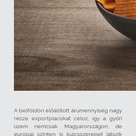
A belföldön előállított árumennyiség nagy
része exportpiacokat céloz, így a győri
üzem nemcsak Magyarországon, de
európai szinten is kulcsszerepet játszik