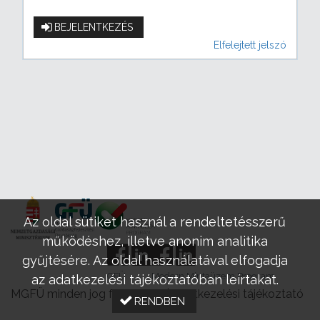
BEJELENTKEZÉS
Elfelejtett jelszó
Az oldal sütiket használ a rendeltetésszerű
működéshez, illetve anonim analitika
gyűjtésére. Az oldal használatával elfogadja
GFÜ
Modern Mintaüzem Program
az adatkezelési tájékoztatóban leírtakat.
MGFÜ minden jog fenntartva |
Adatkezelési tájékoztató
RENDBEN