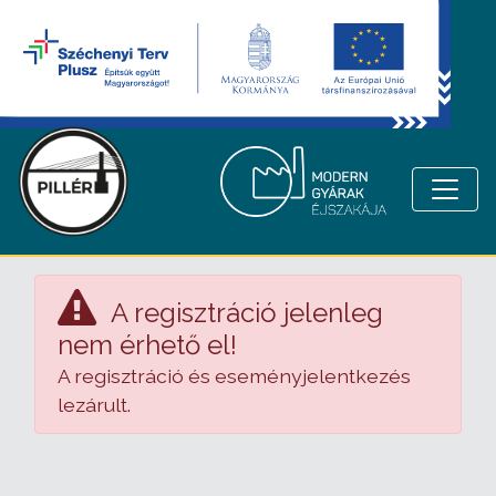
A regisztráció jelenleg
nem érhető el!
A regisztráció és eseményjelentkezés
lezárult.