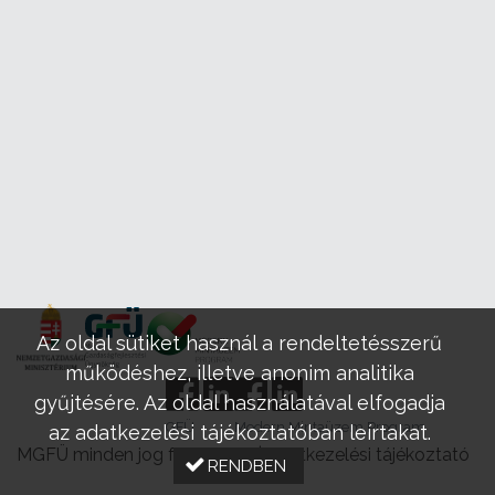
Az oldal sütiket használ a rendeltetésszerű
működéshez, illetve anonim analitika
gyűjtésére. Az oldal használatával elfogadja
GFÜ
Modern Mintaüzem Program
az adatkezelési tájékoztatóban leírtakat.
MGFÜ minden jog fenntartva |
Adatkezelési tájékoztató
RENDBEN