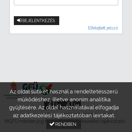
BEJELENTKEZÉS
Elfelejtett jelszó
Az oldal sütiket használ a rendeltetésszerű
működéshez, illetve anonim analitika
gyűjtésére. Az oldal használatával elfogadja
GFÜ
Modern Mintaüzem Program
az adatkezelési tájékoztatóban leírtakat.
MGFÜ minden jog fenntartva |
Adatkezelési tájékoztató
RENDBEN