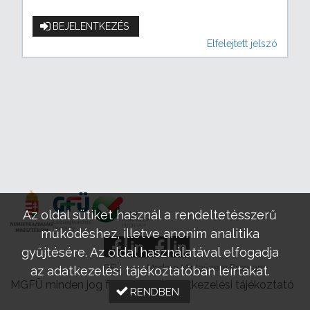
BEJELENTKEZÉS
Elfelejtett jelszó
Az oldal sütiket használ a rendeltetésszerű
működéshez, illetve anonim analitika
gyűjtésére. Az oldal használatával elfogadja
GFÜ
Modern Mintaüzem Program
az adatkezelési tájékoztatóban leírtakat.
MGFÜ minden jog fenntartva |
Adatkezelési tájékoztató
RENDBEN