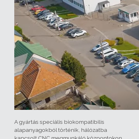
A gyártás speciális biokompatibilis
alapanyagokból történik, hálózatba
kapcsolt CNC megmunkáló központokon.