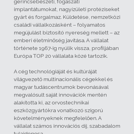
gerincsebészeti, fogászati
implantátumokat, nagyízületi protéziseket
gyárt és forgalmaz. Küldetése, nemzetközi
családi vállalkozásként – folyamatos
megújulást biztosító nyereség mellett – az
emberi életminőség javítása. A vállalat
története 1967-ig nyúlik vissza, profiljában
Európa TOP 20 vállalata közé tartozik.
A cég technológiáját és kultúráját
világvezető multinacionális cégekkel és
magyar tudáscentrumok bevonásával
megvalósult saját innovációk mentén
alakította ki, az orvostechnikai
eszközgyártókra vonatkozó szigorú
követelményeknek megfelelően. A
vállalat számos innovációs díj, szabadalom
tulajdonosa.