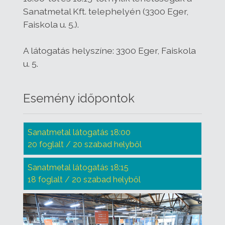
Sanatmetal Kft. telephelyén (3300 Eger,
Faiskola u. 5.).
A látogatás helyszíne: 3300 Eger, Faiskola
u. 5.
Esemény időpontok
Sanatmetal látogatás 18:00
20 foglalt / 20 szabad helyből
Sanatmetal látogatás 18:15
18 foglalt / 20 szabad helyből