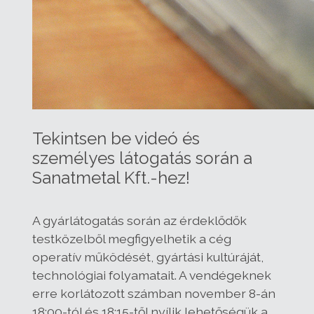
Tekintsen be videó és
személyes látogatás során a
Sanatmetal Kft.-hez!
A gyárlátogatás során az érdeklődők
testközelből megfigyelhetik a cég
operatív működését, gyártási kultúráját,
technológiai folyamatait. A vendégeknek
erre korlátozott számban november 8-án
18:00-tól és 18:15-től nyílik lehetőségük a