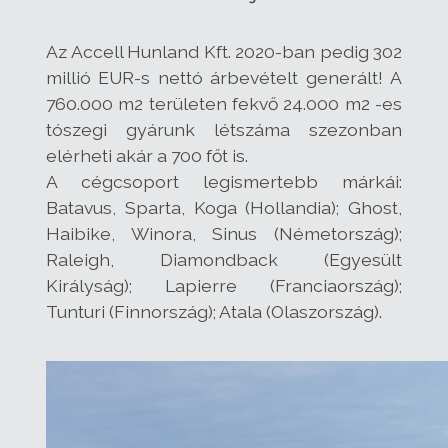
Az Accell Hunland Kft. 2020-ban pedig 302
millió EUR-s nettó árbevételt generált! A
760.000 m2 területen fekvő 24.000 m2 -es
tószegi gyárunk létszáma szezonban
elérheti akár a 700 főt is.
A cégcsoport legismertebb márkái:
Batavus, Sparta, Koga (Hollandia); Ghost,
Haibike, Winora, Sinus (Németország);
Raleigh, Diamondback (Egyesült
Királyság); Lapierre (Franciaország);
Tunturi (Finnország); Atala (Olaszország).