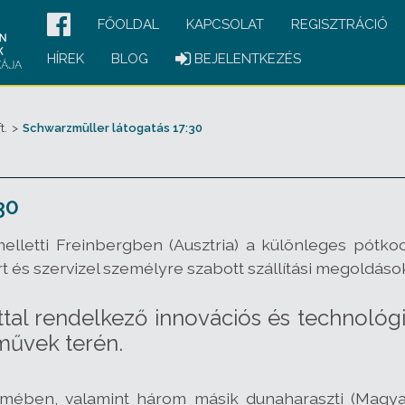
FŐOLDAL
KAPCSOLAT
REGISZTRÁCIÓ
HÍREK
BLOG
BEJELENTKEZÉS
t.
>
Schwarzmüller látogatás 17:30
30
lletti Freinbergben (Ausztria) a különleges pótkocs
rt és szervizel személyre szabott szállítási megoldáso
ttal rendelkező innovációs és technológ
rművek terén.
zemében, valamint három másik dunaharaszti (Magyar