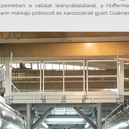
zemében a vállalat leányvállalatával, a Hüfferm
nn márkájú pótkocsit és karosszériát gyárt. Csaknem