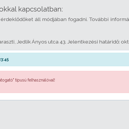
okkal kapcsolatban:
ti érdeklődőket áll módjában fogadni. További informác
aszti, Jedlik Ányos utca 43. Jelentkezési határidő: okt
23:45
togató" típusú felhasználóval!