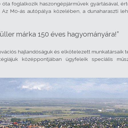
óta foglalkozik haszongépjárművek gyártásával, érték
k. Az M0-ás autópálya közelében, a dunaharaszti leh
ller márka 150 éves hagyományára!”
ovációs hajlandóságuk és elkötelezett munkatársaik 
égiájuk középpontjában ügyfeleik speciális műs