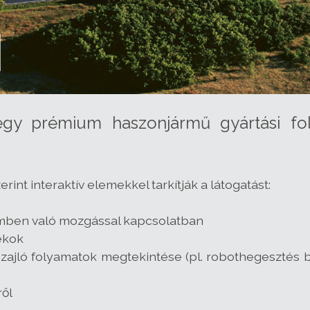
gy prémium haszonjármű gyártási fol
rint interaktív elemekkel tarkítják a látogatást:
emben való mozgással kapcsolatban
ékok
ajló folyamatok megtekintése (pl. robothegesztés b
ről