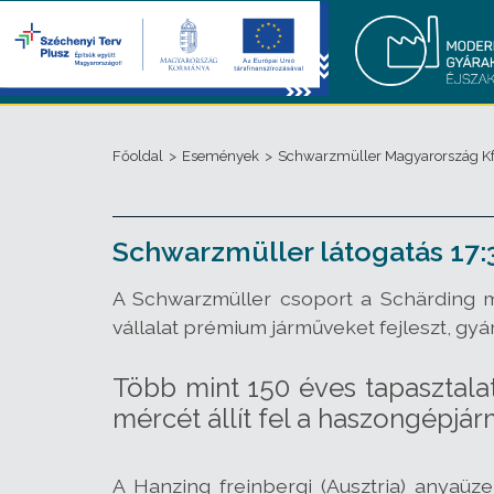
Főoldal
>
Események
>
Schwarzmüller Magyarország Kf
Schwarzmüller látogatás 17:
A Schwarzmüller csoport a Schärding me
vállalat prémium járműveket fejleszt, gyá
Több mint 150 éves tapasztala
mércét állít fel a haszongépjá
A Hanzing freinbergi (Ausztria) anyaü