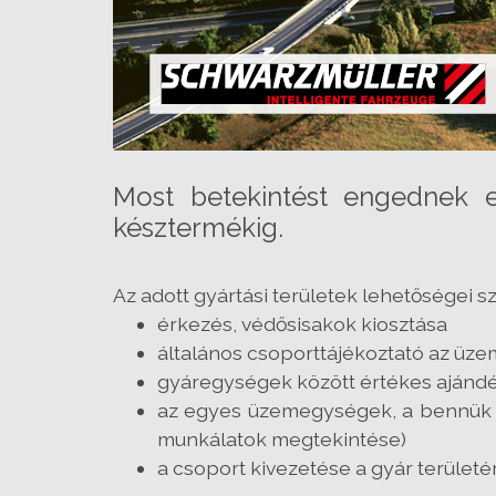
Most betekintést engednek e
késztermékig.
Az adott gyártási területek lehetőségei sze
érkezés, védősisakok kiosztása
általános csoporttájékoztató az üz
gyáregységek között értékes ajánd
az egyes üzemegységek, a bennük z
munkálatok megtekintése)
a csoport kivezetése a gyár területé