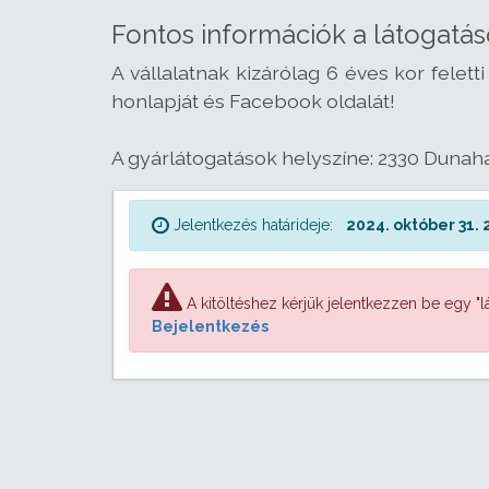
Fontos információk a látogatás
A vállalatnak kizárólag 6 éves kor felet
honlapját és Facebook oldalát!
A gyárlátogatások helyszíne: 2330 Dunahar
Jelentkezés határideje:
2024. október 31. 
A kitöltéshez kérjük jelentkezzen be egy "lá
Bejelentkezés