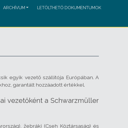
ARCHÍVUM
LETÖLTHETŐ DOKUMENTUMOK
ik egyik vezető szállítója Európában. A
khoz, garantált hozzáadott értékkel.
iai vezetőként a Schwarzmüller
ország), žebráki (Cseh Köztársaság) és