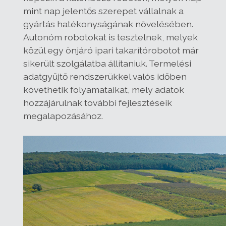
mint nap jelentős szerepet vállalnak a
gyártás hatékonyságának növelésében.
Autonóm robotokat is tesztelnek, melyek
közül egy önjáró ipari takarítórobotot már
sikerült szolgálatba állítaniuk. Termelési
adatgyűjtő rendszerükkel valós időben
követhetik folyamataikat, mely adatok
hozzájárulnak további fejlesztéseik
megalapozásához.