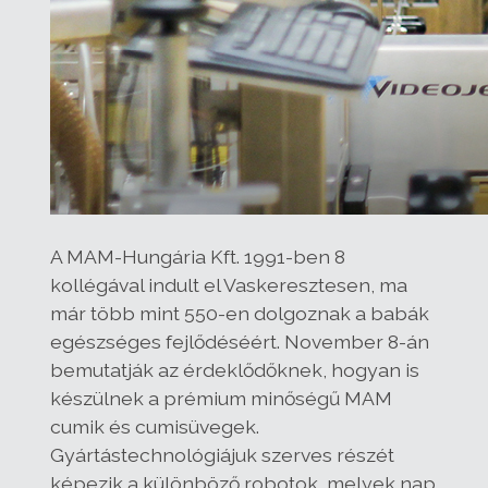
A MAM-Hungária Kft. 1991-ben 8
kollégával indult el Vaskeresztesen, ma
már több mint 550-en dolgoznak a babák
egészséges fejlődéséért. November 8-án
bemutatják az érdeklődőknek, hogyan is
készülnek a prémium minőségű MAM
cumik és cumisüvegek.
Gyártástechnológiájuk szerves részét
képezik a különböző robotok, melyek nap