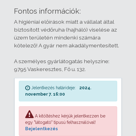
Fontos információk:
A higiéniai előírások miatt a vállalat által
biztosított védőruha (hajháló) viselése az
üzem területén mindenki számára
kötelező! A gyár nem akadálymentesített.
A személyes gyárlátogatás helyszíne:
9795 Vaskeresztes, Fő u. 132.
Jelentkezés határideje:
2024.
november 7. 16:00
A kitöltéshez kérjük jelentkezzen be
egy "látogató" típusú felhasználóval!
Bejelentkezés