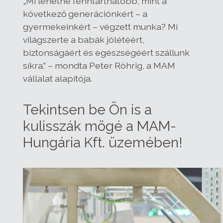
„Mi lehetne fenntarthatóbb, mint a
következő generációnkért – a
gyermekeinkért – végzett munka? Mi
világszerte a babák jólétéért,
biztonságáért és egészségéért szállunk
síkra.” – mondta Peter Röhrig, a MAM
vállalat alapítója.
Tekintsen be Ön is a
kulisszák mögé a MAM-
Hungária Kft. üzemében!