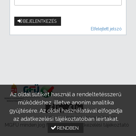
BEJELENTKEZÉS
Elfelejtett jelszó
Az oldal sütiket használ a rendeltetésszerű
működéshez, illetve anonim analitika
gyűjtésére. Az oldal használatával elfogadja
GFÜ
Modern Mintaüzem Program
az adatkezelési tájékoztatóban leírtakat.
MGFÜ minden jog fenntartva |
Adatkezelési tájékoztató
RENDBEN