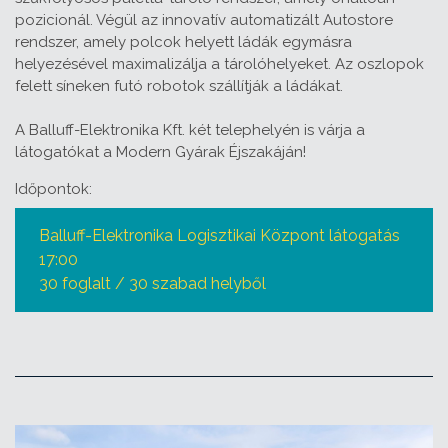
pozicionál. Végül az innovatív automatizált Autostore
rendszer, amely polcok helyett ládák egymásra
helyezésével maximalizálja a tárolóhelyeket. Az oszlopok
felett síneken futó robotok szállítják a ládákat.
A Balluff-Elektronika Kft. két telephelyén is várja a
látogatókat a Modern Gyárak Éjszakáján!
Időpontok:
Balluff-Elektronika Logisztikai Központ látogatás
17:00
30 foglalt / 30 szabad helyből