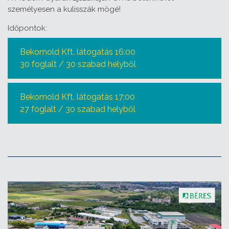
személyesen a kulisszák mögé!
Időpontok:
Bekomold Kft. látogatás 16:00
30 foglalt / 30 szabad helyből
Bekomold Kft. látogatás 17:00
27 foglalt / 30 szabad helyből