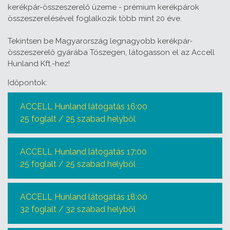
kerékpár-összeszerelő üzeme - prémium kerékpárok
összeszerelésével foglalkozik több mint 20 éve.
Tekintsen be Magyarország legnagyobb kerékpár-
összeszerelő gyárába Tószegen, látogasson el az Accell
Hunland Kft.-hez!
Időpontok:
ACCELL Hunland látogatás 16:00
25 foglalt / 25 szabad helyből
ACCELL Hunland látogatás 17:00
25 foglalt / 25 szabad helyből
ACCELL Hunland látogatás 18:00
32 foglalt / 32 szabad helyből