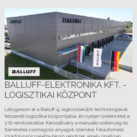
BALLUFF-ELEKTRONIKA KFT. -
LOGISZTIKAI KÖZPONT
Látogasson el a Balluff új, legkorszerűbb technológiával
felszerelt logisztikai központjába, és nyerjen betekintést a
3 fő rendszerükbe: Karosállvány a manuális szálanyag és
túlméretes csomagoló anyagok számára. Félautomata
szűkfolyosós paletta-tároló rendszer, amely önállóan