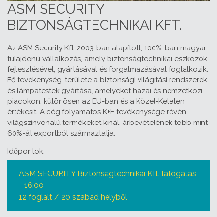
ASM SECURITY
BIZTONSÁGTECHNIKAI KFT.
Az ASM Security Kft. 2003-ban alapított, 100%-ban magyar
tulajdonú vállalkozás, amely biztonságtechnikai eszközök
fejlesztésével, gyártásával és forgalmazásával foglalkozik.
Fő tevékenységi területe a biztonsági világítási rendszerek
és lámpatestek gyártása, amelyeket hazai és nemzetközi
piacokon, különösen az EU-ban és a Közel-Keleten
értékesít. A cég folyamatos K+F tevékenysége révén
világszínvonalú termékeket kínál, árbevételének több mint
60%-át exportból származtatja.
Időpontok:
ASM SECURITY Biztonságtechnikai Kft. látogatás
- 16:00
12 foglalt / 20 szabad helyből