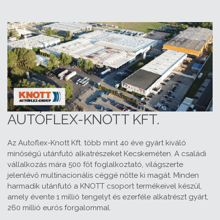
AUTÓFLEX-KNOTT KFT.
Az Autoflex-Knott Kft. több mint 40 éve gyárt kiváló
minőségű utánfutó alkatrészeket Kecskeméten. A családi
vállalkozás mára 500 főt foglalkoztató, világszerte
jelenlévő multinacionális céggé nőtte ki magát. Minden
harmadik utánfutó a KNOTT csoport termékeivel készül,
amely évente 1 millió tengelyt és ezerféle alkatrészt gyárt,
260 millió eurós forgalommal.