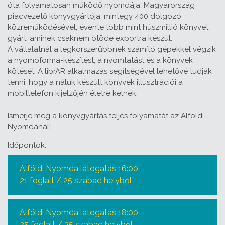
óta folyamatosan működő nyomdája. Magyarország
piacvezető könyvgyártója, mintegy 400 dolgozó
közreműködésével, évente több mint húszmillió könyvet
gyárt, aminek csaknem ötöde exportra készül.
A vállalatnál a legkorszerűbbnek számító gépekkel végzik
a nyomóforma-készítést, a nyomtatást és a könyvek
kötését. A librAR alkalmazás segítségével lehetővé tudják
tenni, hogy a náluk készült könyvek illusztrációi a
mobiltelefon kijelzőjén életre kelnek.
Ismerje meg a könyvgyártás teljes folyamatát az Alföldi
Nyomdánál!
Időpontok:
Alföldi Nyomda látogatás 16:00
21 foglalt / 25 szabad helyből
Alföldi Nyomda látogatás 18:00
25 foglalt / 25 szabad helyből