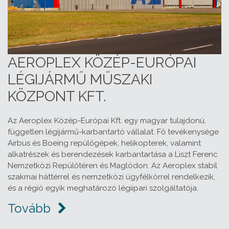
AEROPLEX KÖZÉP-EURÓPAI
LÉGIJÁRMŰ MŰSZAKI
KÖZPONT KFT.
Az Aeroplex Közép-Európai Kft. egy magyar tulajdonú,
független légijármű-karbantartó vállalat. Fő tevékenysége
Airbus és Boeing repülőgépek, helikopterek, valamint
alkatrészek és berendezések karbantartása a Liszt Ferenc
Nemzetközi Repülőtéren és Maglódon. Az Aeroplex stabil
szakmai háttérrel és nemzetközi ügyfélkörrel rendelkezik,
és a régió egyik meghatározó légiipari szolgáltatója.
Tovább