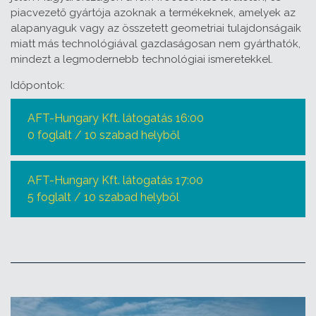
piacvezető gyártója azoknak a termékeknek, amelyek az
alapanyaguk vagy az összetett geometriai tulajdonságaik
miatt más technológiával gazdaságosan nem gyárthatók,
mindezt a legmodernebb technológiai ismeretekkel.
Időpontok:
AFT-Hungary Kft. látogatás 16:00
0 foglalt / 10 szabad helyből
AFT-Hungary Kft. látogatás 17:00
5 foglalt / 10 szabad helyből