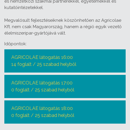
és nemzetközi szakmai partnerekkel, egyetemekkel és
kutatóintézetekkel.
Megvalósult fejlesztéseiknek köszönhetően az Agricolae
Kft. nem csak Magyarország, hanem a régió egyik vezető
élelmiszeripar-gyártójává vált.
Időpontok:
AGRICOLAE látogatás 16:00
14 foglalt / 25 szabad helyből
AGRICOLAE látogatás 17:00
0 foglalt / 25 szabad helyből
AGRICOLAE látogatás 18:00
0 foglalt / 25 szabad helyből