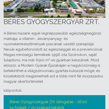
BÉRES GYÓGYSZERGYÁR ZRT.
A Béres hazánk egyik legnépszerűbb egészségmegőrző
márkája, a vitamin-, ásványianyag- és
nyomelemkészítmények piacának vezető szereplője.
Nevük egybefonódott az egészséggel és a prevencióval.
Magas minőségű termékeik 1996 óta Szolnokon, saját
tulajdonú, ma már 6500 m²-es gyárban készülnek. Most
először, a Modern Gyárak Éjszakáján a nagyközönség is
betekinthet a világszínvonalú gyártás kulisszái mögé, és
közelebbről megismerheti ezt a több mint fél évszázados
magyar sikertörténetet.
Időpontok:
Béres Gyógyszergyár Zrt. látogatás - 16:00
19 foglalt / 20 szabad helyből