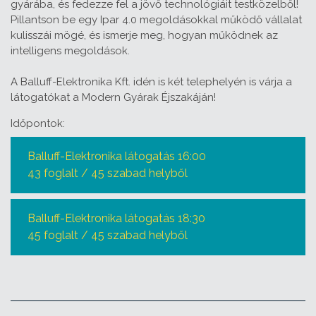
gyárába, és fedezze fel a jövő technológiáit testközelből!
Pillantson be egy Ipar 4.0 megoldásokkal működő vállalat
kulisszái mögé, és ismerje meg, hogyan működnek az
intelligens megoldások.
A Balluff-Elektronika Kft. idén is két telephelyén is várja a
látogatókat a Modern Gyárak Éjszakáján!
Időpontok:
Balluff-Elektronika látogatás 16:00
43 foglalt / 45 szabad helyből
Balluff-Elektronika látogatás 18:30
45 foglalt / 45 szabad helyből