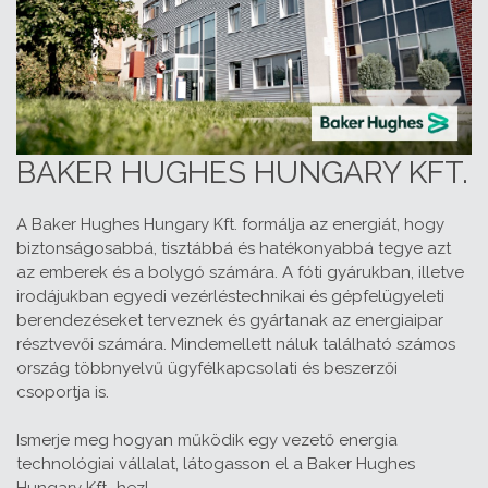
BAKER HUGHES HUNGARY KFT.
A Baker Hughes Hungary Kft. formálja az energiát, hogy
biztonságosabbá, tisztábbá és hatékonyabbá tegye azt
az emberek és a bolygó számára. A fóti gyárukban, illetve
irodájukban egyedi vezérléstechnikai és gépfelügyeleti
berendezéseket terveznek és gyártanak az energiaipar
résztvevői számára. Mindemellett náluk található számos
ország többnyelvű ügyfélkapcsolati és beszerzői
csoportja is.
Ismerje meg hogyan működik egy vezető energia
technológiai vállalat, látogasson el a Baker Hughes