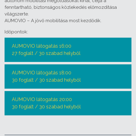
autonóm mobilitási megoldásokat kínál, célja a
fenntartható, biztonságos közlekedés előmozdítása
világszerte.
AUMOVIO – A jövő mobilitása most kezdődik.
Időpontok:
AUMOVIO látogatás 16:00
27 foglalt / 30 szabad helyből
AUMOVIO látogatás 18:00
30 foglalt / 30 szabad helyből
AUMOVIO látogatás 20:00
30 foglalt / 30 szabad helyből