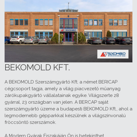
BEKOMOLD KFT.
A BEKOMOLD Szerszámgyártó Kft. a német BERICAP
cégcsoport tagja, amely a világ piacvezető műanyag
zárókupakgyártó vállalatainak egyike. Világszerte 28
gyárral, 23 országban van jelen. A BERCAP saját
szerszámgyártó üzeme a budapesti BEKOMOLD Kft., ahol a
legmodernebb gépparkkal készülnek a világszínvonalú
fröccsöntő szerszámok.
A Modern Gyárak Éjszakáján Ön is betekinthet