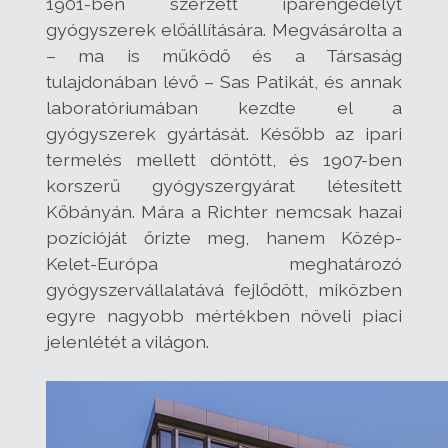
1901-ben szerzett iparengedélyt
gyógyszerek előállítására. Megvásárolta a
– ma is működő és a Társaság
tulajdonában lévő – Sas Patikát, és annak
laboratóriumában kezdte el a
gyógyszerek gyártását. Később az ipari
termelés mellett döntött, és 1907-ben
korszerű gyógyszergyárat létesített
Kőbányán. Mára a Richter nemcsak hazai
pozícióját őrizte meg, hanem Közép-
Kelet-Európa meghatározó
gyógyszervállalatává fejlődött, miközben
egyre nagyobb mértékben növeli piaci
jelenlétét a világon.