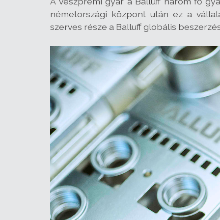
A veszprémi gyár a Balluff három fő gyá
németországi központ után ez a vállala
szerves része a Balluff globális beszerzési