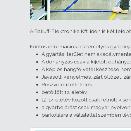
A Balluff-Elektronika Kft. idén is két tel
Fontos információk a személyes gyárbejá
A gyártási terület nem akadálymentes
A dohányzás csak a kijelölt dohány
A kép és hangfelvétel készítése ne
Javasolt: kényelmes, zárt öltözet, zár
Részvételi feltételek:
betöltött 12. életév,
12-14 életév között csak felnőtt kísé
a gyárbejárást csak magyar nyelven b
parkolásra a vállalattal szemben lév