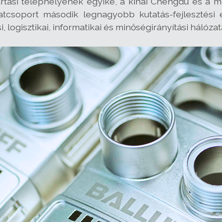
rtási telephelyének egyike, a kínai Chengdu és a me
tcsoport második legnagyobb kutatás-fejlesztési é
, logisztikai, informatikai és minőségirányítási hálózat