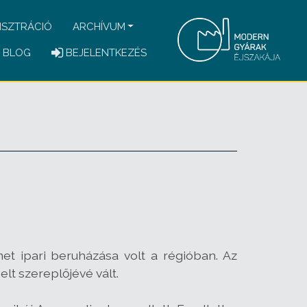
ISZTRÁCIÓ
ARCHÍVUM
BLOG
BEJELENTKEZÉS
met ipari beruházása volt a régióban. Az
elt szereplőjévé vált.