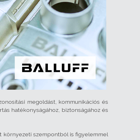
azonosítási megoldást, kommunikációs és
ártás hatékonyságához, biztonságához és
sát környezeti szempontból is figyelemmel