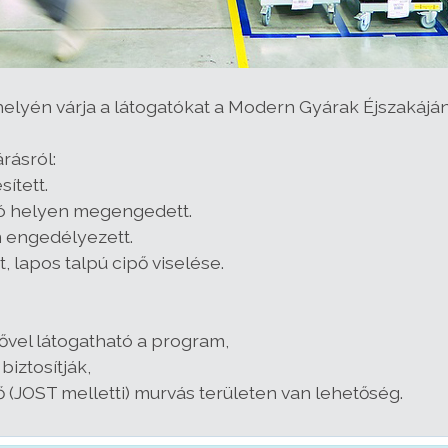
ephelyén várja a látogatókat a Modern Gyárak Éjszakáján
rásról:
ített.
zó helyen megengedett.
m engedélyezett.
t, lapos talpú cipő viselése.
rővel látogatható a program,
iztosítják,
ő (JOST melletti) murvás területen van lehetőség.