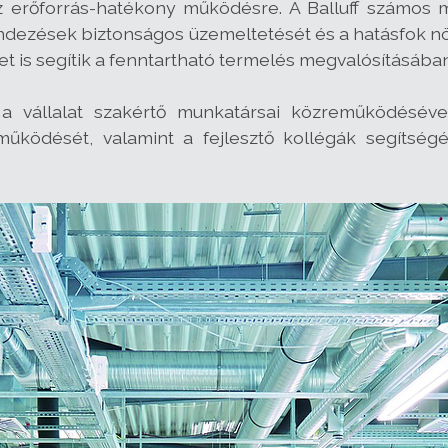
az erőforrás-hatékony működésre. A Balluff számos 
ndezések biztonságos üzemeltetését és a hatásfok n
t is segítik a fenntartható termelés megvalósításában
 a vállalat szakértő munkatársai közreműködéséve
működését, valamint a fejlesztő kollégák segítségé