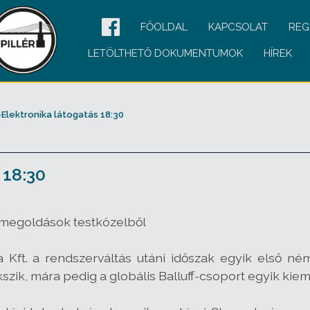
FŐOLDAL
KAPCSOLAT
REG
LETÖLTHETŐ DOKUMENTUMOK
HÍREK
-Elektronika látogatás 18:30
 18:30
si megoldások testközelből
ka Kft. a rendszerváltás utáni időszak egyik első né
szik, mára pedig a globális Balluff-csoport egyik kiem