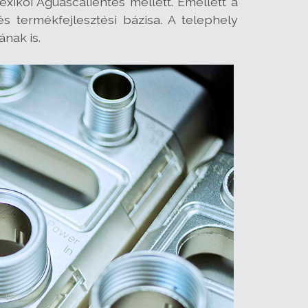
xikói Aguascalientes mellett. Emellett a
s termékfejlesztési bázisa. A telephely
ának is.