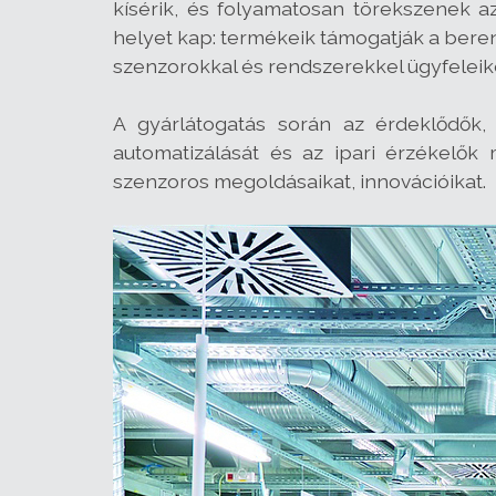
kísérik, és folyamatosan törekszenek 
helyet kap: termékeik támogatják a bere
szenzorokkal és rendszerekkel ügyfeleike
A gyárlátogatás során az érdeklődők,
automatizálását és az ipari érzékelők 
szenzoros megoldásaikat, innovációikat.