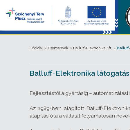
Főoldal
>
Események
>
Balluff-Elektronika Kft.
>
Balluff
Balluff-Elektronika látogatás
Fejlesztéstől a gyártásig – automatizálá
Az 1989-ben alapított Balluff-Elektroni
alapítás óta a vállalat folyamatosan növek