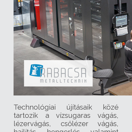
Technológiai újításaik közé
tartozik a vízsugaras vágás,
lézervágás, csőlézer vágás,
hajlítás, hengerlés, valamint