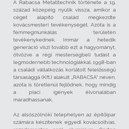
A Rabacsa Metalltechnik története a 19.
század közepéig nyúlik vissza, amikor a
céget alapító család megkezdte
kovácsmesteri tevékenységét. Azóta is a
fémmegmunkálás területén
tevékenykednek. Immár a hetedik
generáció viszi tovább ezt a hagyományt,
ötvözve a régi mesterségbeli tudást a
legmodernebb technológiákkal. 1998-ban
a családi vállalkozás korlátolt felelősségű
társasággá (Kft.) alakult „RABACSA” néven,
azóta is töretlenül fejlődnek, hogy mindig
a piaci igények élvonalában
maradhassanak.
Az alsószölnöki telephelyen az építőipar
számára készítenek egyedi kovácsoltvas,