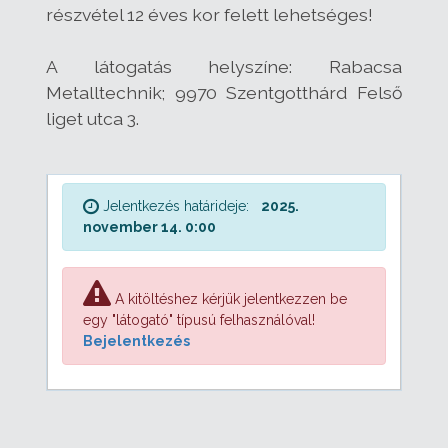
részvétel 12 éves kor felett lehetséges!
A látogatás helyszíne: Rabacsa
Metalltechnik; 9970 Szentgotthárd Felső
liget utca 3.
Jelentkezés határideje:
2025.
november 14. 0:00
A kitöltéshez kérjük jelentkezzen be
egy "látogató" típusú felhasználóval!
Bejelentkezés