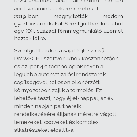
rozsdamentes acél, alumínium, Corten
acél, valamint acélszerkezeteket.
2019-ben megnyitották modern
gyártócsarnokukat Szentgotthárdon, ahol
egy XXI. századi fémmegmunkáló üzemet
hoztak létre.
Szentgotthárdon a saját fejlesztésű
DMWSOFT szoftverüknek köszönhetően
és az Ipar 4.0 technológiák révén a
legújabb automatizálási rendszerek
segítségével, teljesen ellenőrzött
környezetben zajlik a termelés. Ez
lehetővé teszi, hogy éjjel-nappal, az év
minden napján partnereik
rendelkezésére álljanak méretre vágott
lemezeket, csöveket és komplex
alkatrészeket előállítva.