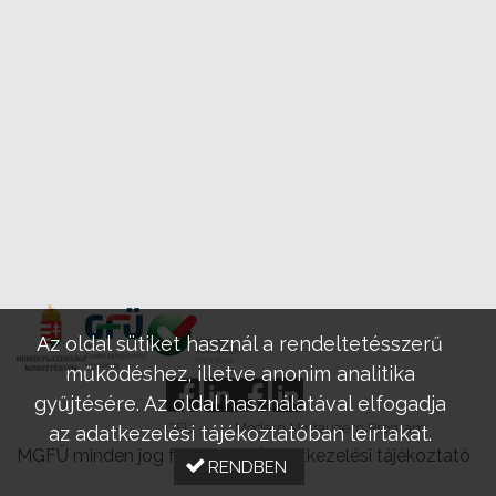
Az oldal sütiket használ a rendeltetésszerű
működéshez, illetve anonim analitika
gyűjtésére. Az oldal használatával elfogadja
GFÜ
Modern Mintaüzem Program
az adatkezelési tájékoztatóban leírtakat.
MGFÜ minden jog fenntartva |
Adatkezelési tájékoztató
RENDBEN