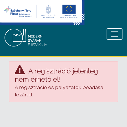
A regisztráció jelenleg
nem érhető el!
A regisztráció és pályázatok beadása
lezárult.