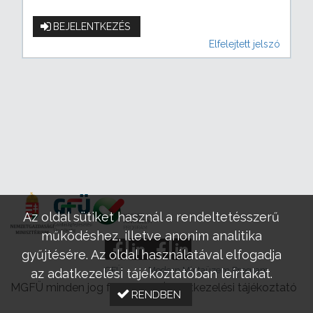
BEJELENTKEZÉS
Elfelejtett jelszó
Az oldal sütiket használ a rendeltetésszerű
működéshez, illetve anonim analitika
gyűjtésére. Az oldal használatával elfogadja
GFÜ
Modern Mintaüzem Program
az adatkezelési tájékoztatóban leírtakat.
MGFÜ minden jog fenntartva |
Adatkezelési tájékoztató
RENDBEN