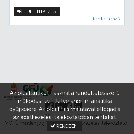
BEJELENTKEZÉS
Elfelejtett jelszó
Az oldal sütiket használ a rendeltetésszerű
működéshez, illetve anonim analitika
gyűjtésére. Az oldal használatával elfogadja
GFÜ
Modern Mintaüzem Program
az adatkezelési tájékoztatóban leírtakat.
MGFÜ minden jog fenntartva |
Adatkezelési tájékoztató
RENDBEN