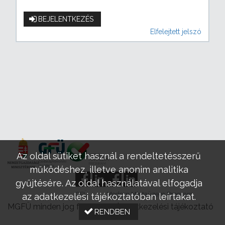
BEJELENTKEZÉS
Elfelejtett jelszó
Az oldal sütiket használ a rendeltetésszerű
működéshez, illetve anonim analitika
gyűjtésére. Az oldal használatával elfogadja
GFÜ
Modern Mintaüzem Program
az adatkezelési tájékoztatóban leírtakat.
MGFÜ minden jog fenntartva |
Adatkezelési tájékoztató
RENDBEN